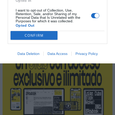
Opted In
La Vuelta
I want to opt-out of Collection, Use,
Retention, Sale, and/or Sharing of my
Personal Data that Is Unrelated with the
Purposes for which it was collected.
Opted Out
Publicidad
CONFIRM
2P
2Playbook Club
Data Deletion
Data Access
Privacy Policy