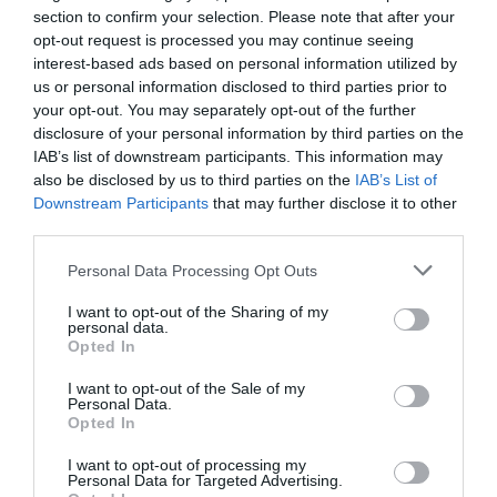
tipología de activos, marcas, categorías de producto y
section to confirm your selection. Please note that after your
valor económico aproximado de cada acuerdo. Si
opt-out request is processed you may continue seeing
quieres más información, contacta con nosotros a
interest-based ads based on personal information utilized by
través de
intelligence@2playbook.com
.
us or personal information disclosed to third parties prior to
your opt-out. You may separately opt-out of the further
disclosure of your personal information by third parties on the
Añadir
2Playbook
como fuente preferida de Google
IAB’s list of downstream participants. This information may
de forma gratuita
also be disclosed by us to third parties on the
IAB’s List of
Mantente informado con las últimas noticias de actualidad.
Downstream Participants
that may further disclose it to other
ACTIVAR AHORA
third parties.
Personal Data Processing Opt Outs
Compartir
I want to opt-out of the Sharing of my
personal data.
Imprimir
Opted In
I want to opt-out of the Sale of my
Índex
2P
Personal Data.
Opted In
ASO
I want to opt-out of processing my
Personal Data for Targeted Advertising.