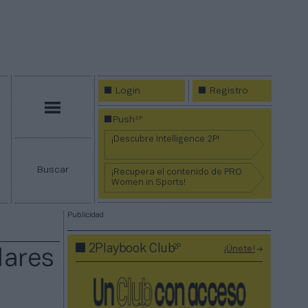
Login
Registro
Menú
2P
Push
¡Descubre Intelligence 2P!
Buscar
¡Recupera el contenido de PRO
Women in Sports!
Publicidad
2P
2Playbook Club
¡Únete!
lares