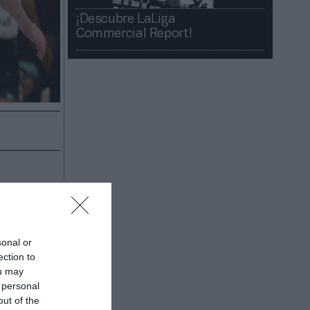
¡Descubre LaLiga
Commercial Report!​​
ga ha
es de
es esta
sonal or
 a la
ection to
ou may
e en
 personal
out of the
a liga