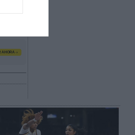
os de las
dos por
valor
, contacta
R AHORA