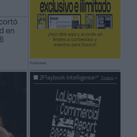
cortó
rd en
¡Haz click aquí y accede sin
26
límites a contenidos y
eventos para Socios!​​​​​​​
Publicidad
2P
2Playbook Intelligence
Todos