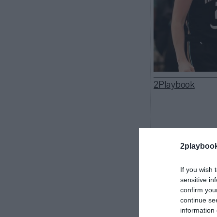
2Playbook
La
WNBA
ha vi
2playboo
cerrado el año
euros), según
T
If you wish 
temporada, por 
sensitive in
mejora en el a
confirm you
La NBA pose
continue se
information 
cuenta el capit