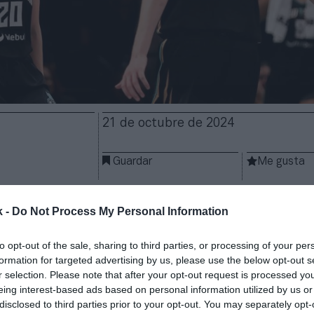
21 de octubre de 2024
Guardar
Me gusta
vido la mejor temporada de su historia. Aun así, la li
k -
Do Not Process My Personal Information
 con
pérdidas de 40 millones de dólares
(36,8 millon
he New York Post
. La liga esperaba perder 50 millon
to opt-out of the sale, sharing to third parties, or processing of your per
lo que supone un recorte en sus previsiones gracias
formation for targeted advertising by us, please use the below opt-out s
partado comercial y el
ticketing
.
r selection. Please note that after your opt-out request is processed y
e el 60% de la WNBA y asciende a un 75% si se tien
eing interest-based ads based on personal information utilized by us or
disclosed to third parties prior to your opt-out. You may separately opt-
al que poseen los propietarios de otras franquicias. L