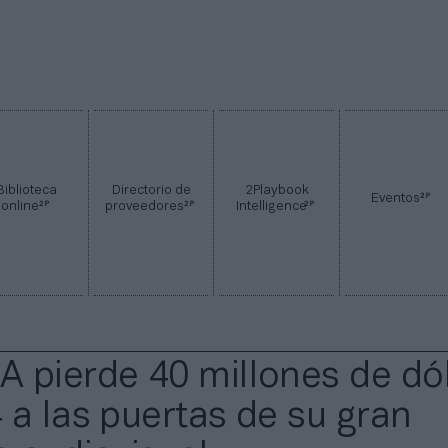
Biblioteca
Directorio de
2Playbook
2P
Eventos
2P
2P
2P
online
proveedores
Intelligence
 pierde 40 millones de dó
 a las puertas de su gran