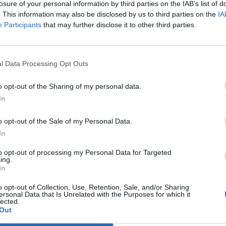
losure of your personal information by third parties on the IAB’s list of
tas de lo que espera que sea un cambio de tendencia.
. This information may also be disclosed by us to third parties on the
IA
istencia récord
de esta temporada, se sumará que 
Participants
that may further disclose it to other third parties.
zados 200 millones de dólares anuales
por sus der
 también tendrá que negociar el nuevo convenio cole
l Data Processing Opt Outs
que tienen hasta el 1 de noviembre para decidir si ej
s próximos años también están confirmados ya la e
o opt-out of the Sharing of my personal data.
s en
Toronto
,
San Francisco
y
Portland
, con un
fee
d
In
ones de dólares.
o opt-out of the Sale of my Personal Data.
In
ligence 2P
to opt-out of processing my Personal Data for Targeted
 2P
es la unidad de estrategia e inteligencia de merc
ing.
In
 plataforma de datos monitoriza en tiempo real el n
Liga, Liga F y Primera Rfef; 200 clubes de ligas euro
o opt-out of Collection, Use, Retention, Sale, and/or Sharing
y Primera FEB y otra veintena de Euroliga, Eurocup y
ersonal Data that Is Unrelated with the Purposes for which it
lected.
Out
a también contabiliza la asistencia a todos los event
 entretenimiento y música en España, así como más d