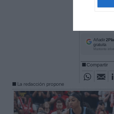
contratos de pa
ligas europeas
competición, ti
económico apro
con nosotros a
Añadir
2Pl
gratuita
Mantente infor
Compartir
La redacción propone