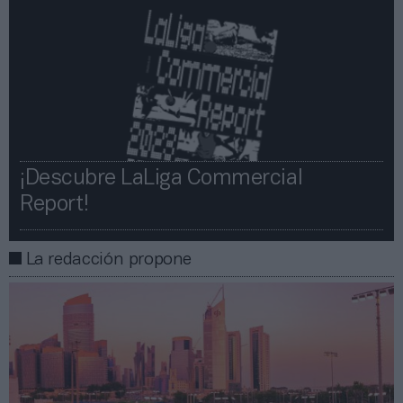
¡Descubre LaLiga Commercial
Report!​​
La redacción propone