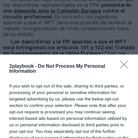
los deportistas representados en la PPA
presentarán
una
demanda ante la Comisión Europea
contra el
circuito profesional
. En concreto, los jugadores
apuntan a que el WPT tiene una posición de dominio al
impedir la organización de otras competiciones fuera
de su ámbito.
Los deportistas y la FIP apuntan a que el WPT
está infringiendo los artículos 101 y 102 del Tratado
de Funcionamiento de la Unión Europea
(Tfue) que
son, precisamente, los artículos a los que han hecho
alusión Real Madrid, FC Barcelona y la Juventus de
2playbook -
Do Not Process My Personal
Information
Turín, clubes impulsores de la Superliga, en su
demanda contra la Uefa.
If you wish to opt-out of the sale, sharing to third parties, or
Relacionado
La rebelión de las estrellas del pádel: ligados al WPT
processing of your personal or sensitive information for
hasta 2023 o sanción de hasta 500.000 euros
targeted advertising by us, please use the below opt-out
section to confirm your selection. Please note that after your
Ya en su demanda apuntaban a que el WPT
opt-out request is processed you may continue seeing
amenazaba a los jugadores con multas de entre
interest-based ads based on personal information utilized by
300.000 euros y 500.000 euros
si no cumplían el
us or personal information disclosed to third parties prior to
contrato firmado. Todo ello, en un momento en que la
your opt-out. You may separately opt-out of the further
Premier Padel ha presentado su nuevo circuito, que
disclosure of your personal information by third parties on the