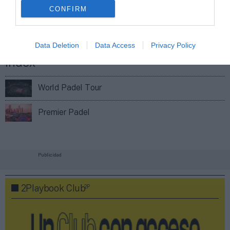
CONFIRM
Compartir
Imprimir
Data Deletion
Data Access
Privacy Policy
Índex
2P
World Padel Tour
Premier Padel
Publicidad
2P
2Playbook Club