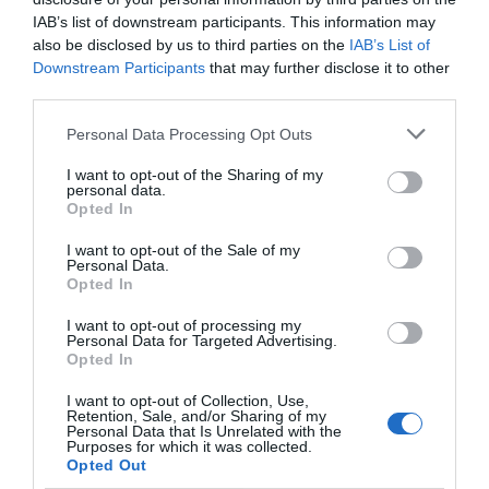
arranca este mismo año y aspira a contar con 25
IAB’s list of downstream participants. This information may
torneos en 2024. También se ha desvelado la marca del
also be disclosed by us to third parties on the
IAB’s List of
torneo,
el
prize money
de 525.000 euros
a repartir
Downstream Participants
that may further disclose it to other
entre los participantes que compitan en los torneos de
categoría 1, e incluso los primeros acuerdos
third parties.
audiovisuales.
Personal Data Processing Opt Outs
El nuevo circuito impulsado por el dueño del PSG y
la FIP arrancará el próximo lunes, 28 de marzo, por lo
I want to opt-out of the Sharing of my
que a partir de entonces coincidirá en el calendario con
personal data.
los eventos del WPT. Sin ir más lejos, este circuito
Opted In
tendrá parada en Vigo esta semana. “A pesar de esta
desagradable situación, los jugadores participarán en
I want to opt-out of the Sale of my
el Vigo Open, ya que consideran que los aficionados a
Personal Data.
este deporte no deben ser perjudicados por las
Opted In
decisiones que desde WPT se están tomando”, explica
la PPA en un comunicado.
I want to opt-out of processing my
Personal Data for Targeted Advertising.
Opted In
Añadir
2Playbook
como fuente preferida de Google
de forma gratuita
I want to opt-out of Collection, Use,
Mantente informado con las últimas noticias de actualidad.
Retention, Sale, and/or Sharing of my
Personal Data that Is Unrelated with the
ACTIVAR AHORA
Purposes for which it was collected.
Opted Out