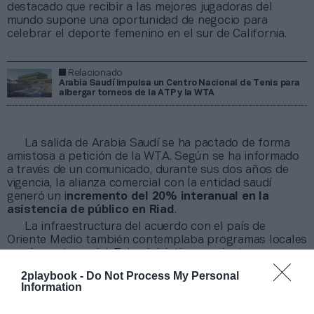
destacado que recibir a las mejores jugadoras del
mundo supone una oportunidad de negocio para
celebrar el deporte femenino en el sur de California.
Relacionado
Arabia Saudí impulsa un Centro Nacional de Tenis para
albergar torneos de la ATP y la WTA
La salida de Arabia Saudí se ha pactado de forma
amistosa a petición de la WTA. Según se ha informado
a través de un comunicado, durante sus dos años de
vigencia, la alianza comercial con la entidad saudí
generó un i
ncremento del 20% interanual en la
asistencia de público en Riad
.
La infraestructura del acuerdo con el país de
Oriente Medio también contemplaba programas locales
con impacto social. Estas iniciativas conjuntas
alcanzaron a más de 30.000 personas en la región,
2playbook -
Do Not Process My Personal
sumando talleres para entrenadoras de tenis,
Information
formación específica para docentes de educación física
y clínicas deportivas dirigidas a supervivientes de