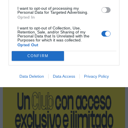
Imprimir
I want to opt-out of processing my
Personal Data for Targeted Advertising.
Opted In
Índex
2P
I want to opt-out of Collection, Use,
Retention, Sale, and/or Sharing of my
Personal Data that Is Unrelated with the
WTA
Purposes for which it was collected.
Opted Out
CONFIRM
Publicidad
Data Deletion
Data Access
Privacy Policy
2P
2Playbook Club