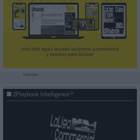
¡Haz click aquí y accede sin límites a contenidos
y eventos para Socios!​​​​​​​
Publicidad
2P
2Playbook Intelligence