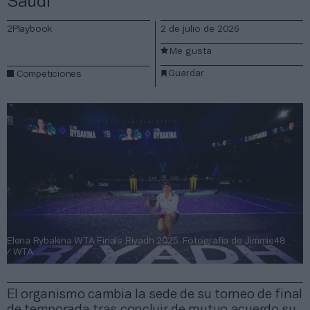
Saudí
2Playbook
2 de julio de 2026
Me gusta
Guardar
Competiciones
Elena Rybakina WTA Finals Riyadh 2025. Fotografía de Jimmie48
/ WTA
El organismo cambia la sede de su torneo de final
de temporada tras concluir de mutuo acuerdo su