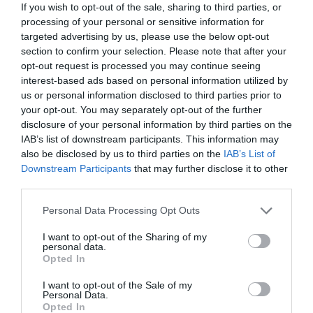
cáncer de mama.
If you wish to opt-out of the sale, sharing to third parties, or
processing of your personal or sensitive information for
targeted advertising by us, please use the below opt-out
¡Suscríbete a nuestro newsletter mensual de
section to confirm your selection. Please note that after your
Patrocinio!
opt-out request is processed you may continue seeing
2Playbook Media lanzó en 2025 su propio newsletter
interest-based ads based on personal information utilized by
mensual especializado en patrocinio. En él tomamos el
us or personal information disclosed to third parties prior to
pulso al sector abordando el tema que ha marcado la
your opt-out. You may separately opt-out of the further
actualidad del sector, además de ofrecer un recap de los
disclosure of your personal information by third parties on the
principales contratos de patrocinio cerrados en España,
IAB’s list of downstream participants. This information may
Europa y Norteamérica en los últimos 30 días.
Aquí
also be disclosed by us to third parties on the
IAB’s List of
puedes apuntarte gratis
.
Downstream Participants
that may further disclose it to other
third parties.
Añadir
2Playbook
como fuente preferida de Google
Personal Data Processing Opt Outs
de forma gratuita
Mantente informado con las últimas noticias de actualidad.
I want to opt-out of the Sharing of my
personal data.
ACTIVAR AHORA
Opted In
I want to opt-out of the Sale of my
Personal Data.
Compartir
Opted In