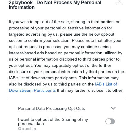
En cuanto a constancia y rutina, los datos del
2playbook -
Do Not Process My Personal
Observatorio GOfit muestran que las usuarias
Information
mantienen una
media de tres días semanales de
actividad física intensa
, como entrenamientos en
If you wish to opt-out of the sale, sharing to third parties, or
sala, clases dirigidas o sesiones de fuerza y cardio en el
processing of your personal or sensitive information for
centro deportivo. A ello, se suman
otros tres días de
targeted advertising by us, please use the below opt-out
actividad moderada fuera del centro
, que incluyen
section to confirm your selection. Please note that after your
prácticas como caminar a buen ritmo, actividades de
movilidad o ejercicio físico de menor impacto. Sin
opt-out request is processed you may continue seeing
embargo, para sostener este hábito a largo plazo, la
interest-based ads based on personal information utilized by
conciliación se revela como la pieza clave del sistema,
us or personal information disclosed to third parties prior to
dado que el
43,9%
de las abonadas vive en hogares
your opt-out. You may separately opt-out of the further
con niños, lo que condiciona la disponibilidad de
disclosure of your personal information by third parties on the
tiempo para la práctica deportiva.
IAB’s list of downstream participants. This information may
Además, hay que destacar el factor social, el
65%
also be disclosed by us to third parties on the
IAB’s List of
de las usuarias opta por actividades dirigidas con
Downstream Participants
that may further disclose it to other
acompañamiento profesional, buscando la seguridad y
third parties.
guía de un profesional, pero también la compañía y el
sentido de comunidad de las clases colectivas. Por
Personal Data Processing Opt Outs
último, el bienestar integral también gana terreno a
través del uso de zonas de agua, con un 62% de
I want to opt-out of the Sharing of my
usuarias en piscina y un
59%
en spa.
personal data.
“Estos datos confirman que las mujeres lideran una
Opted In