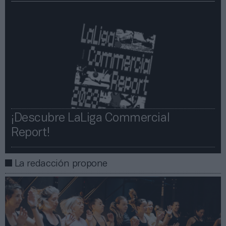
¡Descubre LaLiga Commercial
Report!​​
La redacción propone