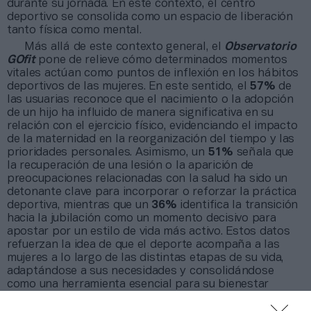
durante su jornada. En este contexto, el centro
deportivo se consolida como un espacio de liberación
tanto física como mental.
Más allá de este contexto general, el
Observatorio
GOfit
pone de relieve cómo determinados momentos
vitales actúan como puntos de inflexión en los hábitos
deportivos de las mujeres. En este sentido, el
57%
de
las usuarias reconoce que el nacimiento o la adopción
de un hijo ha influido de manera significativa en su
relación con el ejercicio físico, evidenciando el impacto
de la maternidad en la reorganización del tiempo y las
prioridades personales. Asimismo, un
51%
señala que
la recuperación de una lesión o la aparición de
preocupaciones relacionadas con la salud ha sido un
detonante clave para incorporar o reforzar la práctica
deportiva, mientras que un
36%
identifica la transición
hacia la jubilación como un momento decisivo para
apostar por un estilo de vida más activo. Estos datos
refuerzan la idea de que el deporte acompaña a las
mujeres a lo largo de las distintas etapas de su vida,
adaptándose a sus necesidades y consolidándose
como una herramienta esencial para su bienestar
integral.