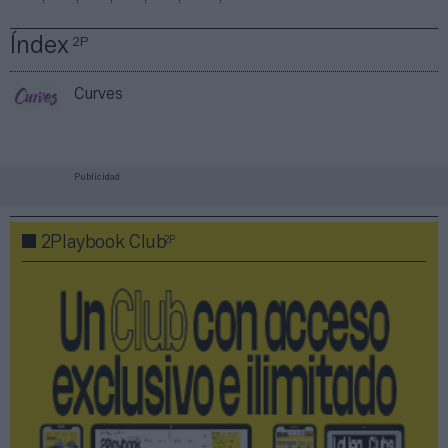
Índex
2P
Curves
Publicidad
2P
2Playbook Club