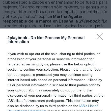
clubes especializados en entrenamiento de fuerza para
mujeres. “Cuando entrenan sólo mujeres, se genera una
energía diferente basada en la empatía, la identificación
y el apoyo mutuo”, explica
Martha Aguilar,
responsable de la marca en España, a
2Playbook
. “La
experiencia guiada reduce la inseguridad y evita que la
usuaria se sienta sola o perdida dentro del gimnasio”,
añade.
2playbook -
Do Not Process My Personal
Information
Aguilar (Curves): "Entre mujeres se
If you wish to opt-out of the sale, sharing to third parties, or
processing of your personal or sensitive information for
genera una energía basada en la
targeted advertising by us, please use the below opt-out
empatía, la identificación y el apoyo
section to confirm your selection. Please note that after your
mutuo"
opt-out request is processed you may continue seeing
interest-based ads based on personal information utilized by
us or personal information disclosed to third parties prior to
your opt-out. You may separately opt-out of the further
Fit Lovas
gestiona dos gimnasios no mixtos en
disclosure of your personal information by third parties on the
Barcelona especializados en entrenamiento de fuerza
IAB’s list of downstream participants. This information may
en un espacio basado en la biología y necesidades de
also be disclosed by us to third parties on the
IAB’s List of
las mujeres. “El lugar donde las mujeres se sienten más
Downstream Participants
that may further disclose it to other