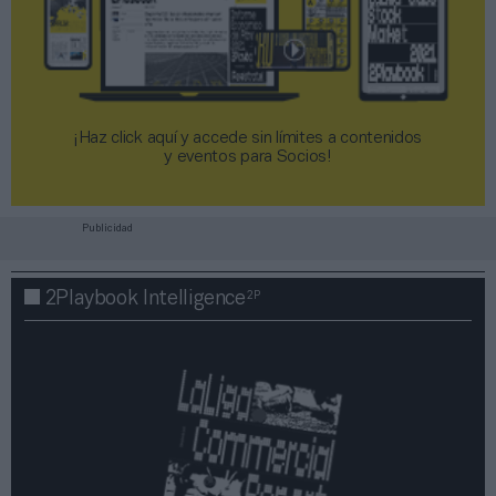
¡Haz click aquí y accede sin límites a contenidos
y eventos para Socios!​​​​​​​
Publicidad
2P
2Playbook Intelligence