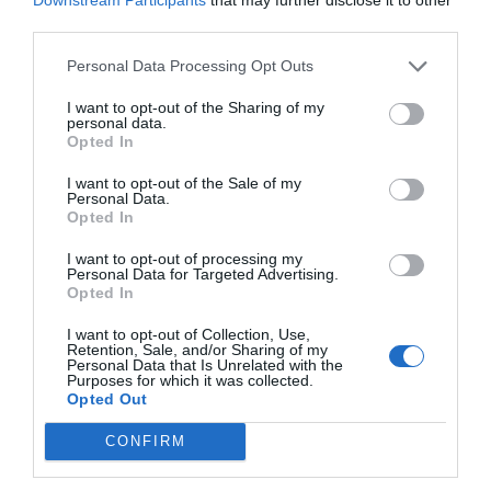
cómodas es en las clases dirigidas”, sostiene
Montse
third parties.
González, entrenadora y directora de la entidad
, en
una entrevista con María Losada en el podcast Fase
Personal Data Processing Opt Outs
Estática.
El análisis sobre los nuevos perfiles en centros
I want to opt-out of the Sharing of my
deportivos elaborado por la
Federación Nacional de
personal data.
Empresarios de Instalaciones Deportivas (FNEID)
y el
Opted In
Consejo Superior de Deportes (CSD)
apunta en la
misma dirección. Muchas mujeres no se identifican con
I want to opt-out of the Sale of my
Personal Data.
mensajes centrados exclusivamente en el rendimiento
Opted In
físico o la imagen corporal. Sus principales
motivaciones para acudir al gimnasio pasan por
I want to opt-out of processing my
mantenerse activas, mejorar la salud, desconectar,
Personal Data for Targeted Advertising.
ganar energía o cuidar el bienestar mental y emocional.
Opted In
“Empecé a entrenar en Fit Lovas porque me hacía
sentir a gusto y porque entendían mi momento”,
I want to opt-out of Collection, Use,
menciona
Aina Salvadó, que acabó fichando como
Retention, Sale, and/or Sharing of my
Personal Data that Is Unrelated with the
responsable de marketing de Fit Lovas
. “Los
Purposes for which it was collected.
espacios exclusivos para mujeres crean un entorno
Opted Out
seguro, cómodo y libre de juicios, donde cada usuaria
puede centrarse en sí misma y en su bienestar”, afirma
CONFIRM
Martha Aguilar.