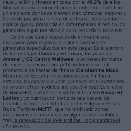
musculación y fitness en casa, por el
46,2%
de ellos.
Muchas mujeres encuentran en el entorno doméstico
un ambiente donde se sienten más cómodas, seguras y
libres de presión a la hora de entrenar. Esto también
explica que su presencia en determinadas áreas de los
gimnasios sigue por debajo de su verdadero potencial.
De ahí que surjan espacios de entrenamiento
exclusivos para mujeres, e incluso cadenas de
gimnasios especializadas en este
target
. Es el ejemplo
de las
boutique
Curves
y
Fit Lovas
, las
premium
Arsenal
y
O2 Centro Wellness
-que tienen formatos
de acceso exclusivo para público femenino- o la
promotora de fiestas de fitness
Clandestine Mood
.
Mientras en España las propuestas se limitan a
estudios
boutiques
y clubes
premium
, en el extranjero
ya existen otros modelos, incluso
low cost
. Es el caso
de
Basic-Fit
, que en 2019 lanzó el formato
Basic-Fit
Ladies
y ya cuenta con cerca de una decena de
establecimientos de este tipo entre Bélgica y Países
Bajos. También
McFIT
, que ha habilitado zonas
exclusivamente femeninas en algunos de los clubes
tras
la renovación del look and feel implementada el
año pasado
.