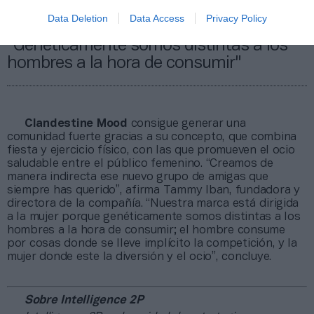
Data Deletion
Data Access
Privacy Policy
Iban (Clandestine Mood):
"Genéticamente somos distintas a los
hombres a la hora de consumir"
Clandestine Mood
consigue generar una
comunidad fuerte gracias a su concepto, que combina
fiesta y ejercicio físico, con las que promueven el ocio
saludable entre el público femenino. “Creamos de
manera indirecta ese nuevo grupo de amigas que
siempre has querido”, afirma Tammy Iban, fundadora y
directora de la compañía. “Nuestra marca está dirigida
a la mujer porque genéticamente somos distintas a los
hombres a la hora de consumir; el hombre consume
por cosas donde se lleve implícito la competición, y la
mujer donde este la diversión y el ocio”, concluye.
Sobre Intelligence 2P