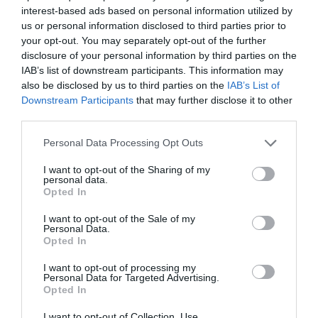
interest-based ads based on personal information utilized by
día a día: desde la creación de marca hasta la definición
de precios, pasando por la expansión y la creación de
us or personal information disclosed to third parties prior to
experiencias al cliente.
¡Hazte con tu entrada!
your opt-out. You may separately opt-out of the further
disclosure of your personal information by third parties on the
IAB’s list of downstream participants. This information may
Añadir
2Playbook
como fuente preferida de Google
de forma gratuita
also be disclosed by us to third parties on the
IAB’s List of
Mantente informado con las últimas noticias de actualidad.
Downstream Participants
that may further disclose it to other
ACTIVAR AHORA
third parties.
Personal Data Processing Opt Outs
Compartir
I want to opt-out of the Sharing of my
personal data.
Opted In
Imprimir
I want to opt-out of the Sale of my
Personal Data.
Índex
2P
Opted In
I want to opt-out of processing my
Anytime Fitness
Personal Data for Targeted Advertising.
Opted In
I want to opt-out of Collection, Use,