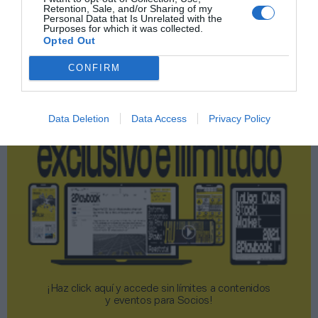
Retention, Sale, and/or Sharing of my
Publicidad
Personal Data that Is Unrelated with the
Purposes for which it was collected.
Opted Out
2P
2Playbook Club
CONFIRM
Data Deletion
Data Access
Privacy Policy
¡Haz click aquí y accede sin límites a contenidos
y eventos para Socios!​​​​​​​