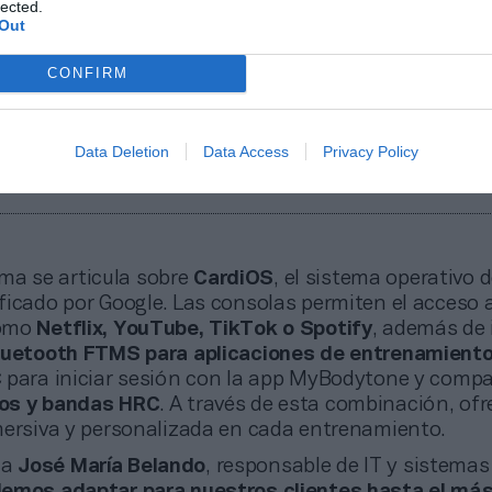
lected.
Out
CONFIRM
Data Deletion
Data Access
Privacy Policy
do Vulture Fitness & Box, gimnasio de Moncada (Valencia)
ma se articula sobre
CardiOS
, el sistema operativo d
ficado por Google. Las consolas permiten el acceso 
como
Netflix, YouTube, TikTok o Spotify
, además de 
luetooth FTMS para aplicaciones de entrenamient
C
para iniciar sesión con la app MyBodytone y compat
os y bandas HRC
. A través de esta combinación, of
mersiva y personalizada en cada entrenamiento.
ca
José María Belando
, responsable de IT y sistemas