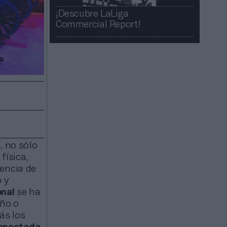
¡Descubre LaLiga
Commercial Report!​​
, no sólo
física,
iencia de
o y
onal
se ha
año o
ás los