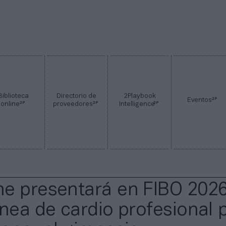
Biblioteca
Directorio de
2Playbook
2P
Eventos
2P
2P
2P
online
proveedores
Intelligence
e presentará en FIBO 202
ínea de cardio profesional 