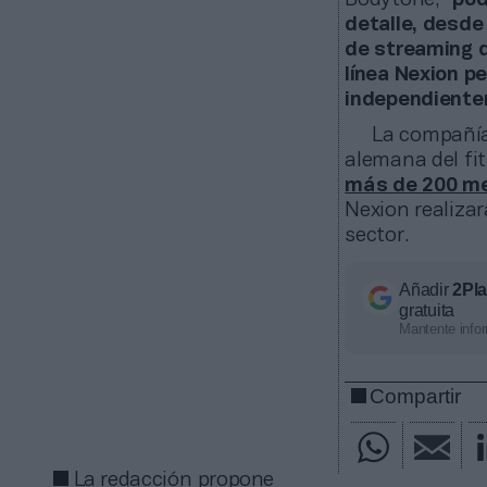
Bodytone, “
pod
detalle, desde
de streaming 
línea Nexion p
independientem
La compañía
alemana del fi
más de 200 met
Nexion realiza
sector.
Añadir
2Pl
gratuita
Mantente infor
Compartir
La redacción propone