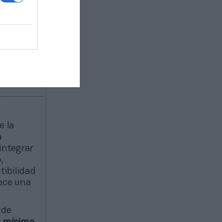
e la
a
integrar
o
,
ibilidad
rece una
 de