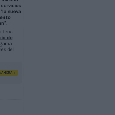
s mínimo
 servicios
 “
la nueva
iento
en
”.
 feria
cio de
a gama
res del
R AHORA