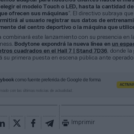
emos adaptar para nuestros clientes hasta el má
 elegir el modelo Touch o LED, hasta la cantidad de
que ofrecen sus máquinas
”. El directivo subraya que
ermitirá al usuario registrar sus datos de entrenam
ente del centro deportivo o la máquina que utilic
 combinará este lanzamiento con su presencia en la
tness.
Bodytone expondrá la nueva línea en
un espa
ros cuadrados en el Hall 7 | Stand 7D36
, donde l
rá su primera puesta en escena pública ante operado
aybook
como fuente preferida de Google de forma
ACTIVA
mado con las últimas noticias de actualidad.
Imprimir