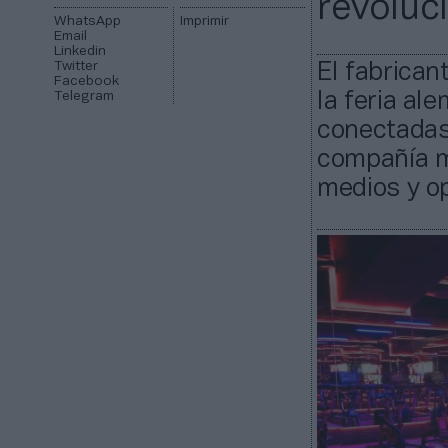
revoluc
WhatsApp
Imprimir
Email
Linkedin
Twitter
El fabrican
Facebook
Telegram
la feria al
conectadas,
compañía m
medios y op