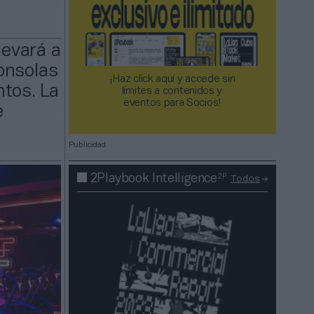
levará a
onsolas
¡Haz click aquí y accede sin
ntos. La
límites a contenidos y
eventos para Socios!​​​​​​​
e
Publicidad
2P
2Playbook Intelligence
Todos