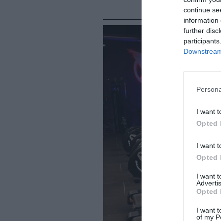
continue se
information 
further disc
participants
Downstream 
Persona
I want t
Opted 
I want t
Opted 
I want 
Advertis
Opted 
I want t
of my P