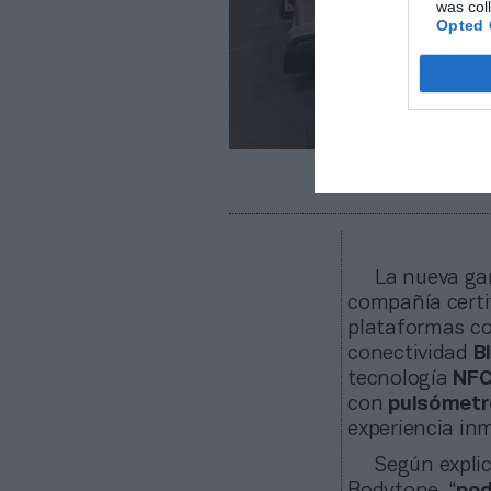
was col
Opted 
Bodytone ha equipa
La nueva ga
compañía certi
plataformas 
conectividad
B
tecnología
NF
con
pulsómetr
experiencia in
Según expli