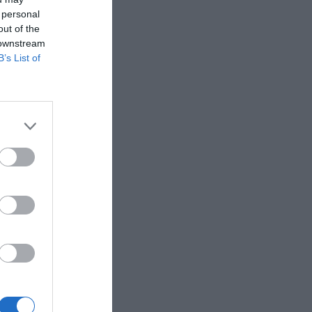
 personal
out of the
 downstream
B’s List of