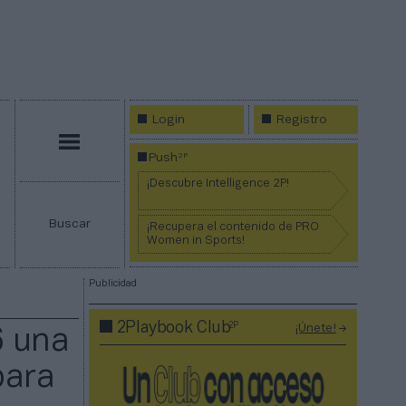
Login
Registro
Menú
2P
Push
¡Descubre Intelligence 2P!
Buscar
¡Recupera el contenido de PRO
Women in Sports!
Publicidad
2P
2Playbook Club
¡Únete!
6 una
para