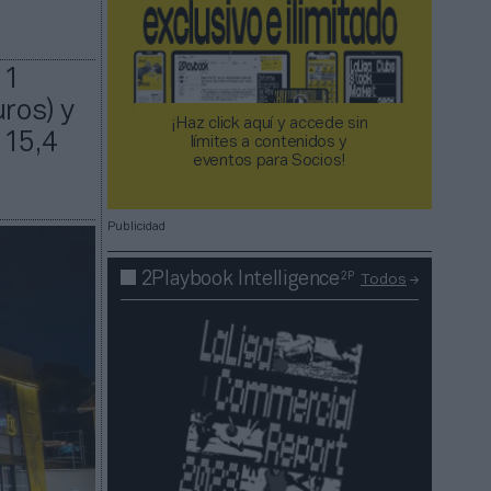
11
ros) y
¡Haz click aquí y accede sin
115,4
límites a contenidos y
eventos para Socios!​​​​​​​
Publicidad
2P
2Playbook Intelligence
Todos