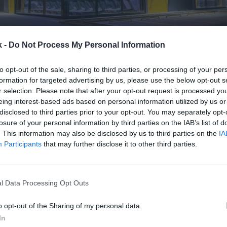
k -
Do Not Process My Personal Information
to opt-out of the sale, sharing to third parties, or processing of your per
10 de agosto de 2022
formation for targeted advertising by us, please use the below opt-out s
r selection. Please note that after your opt-out request is processed y
eing interest-based ads based on personal information utilized by us or
Guardar
Me gusta
disclosed to third parties prior to your opt-out. You may separately opt-
losure of your personal information by third parties on the IAB’s list of
mart Fit remonta en 2022. La cadena de gimnasios d
. This information may also be disclosed by us to third parties on the
IA
do el primer semestre con una facturación de 1.311 
Participants
that may further disclose it to other third parties.
ileños (250,6 millones de euros), un 83% más que en 
 anterior. Además, ha logrado recortar sus pérdidas 
lones de reales brasileños (22 millones de euros).
l Data Processing Opt Outs
mbién indica que sus usuarios ya están cerca de vol
o opt-out of the Sharing of my personal data.
demia. Han alcanzado un 86% respecto a los que ten
 hasta 3,4 millones de personas. Solo en julio ganó 
In