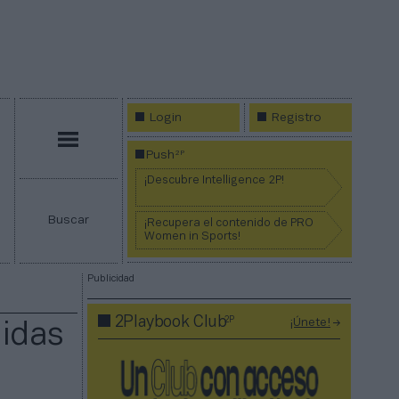
Login
Registro
Menú
2P
Push
¡Descubre Intelligence 2P!
Buscar
¡Recupera el contenido de PRO
Women in Sports!
Publicidad
2P
2Playbook Club
¡Únete!
didas