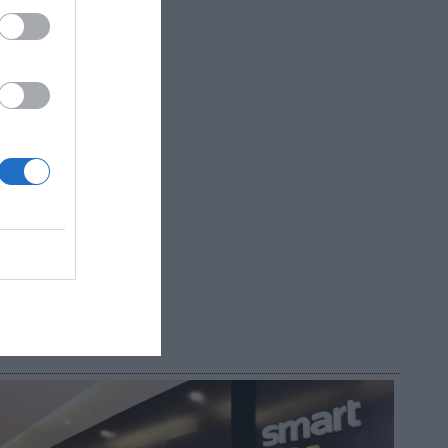
tivo en
 los
 semestre
93 operan
R AHORA