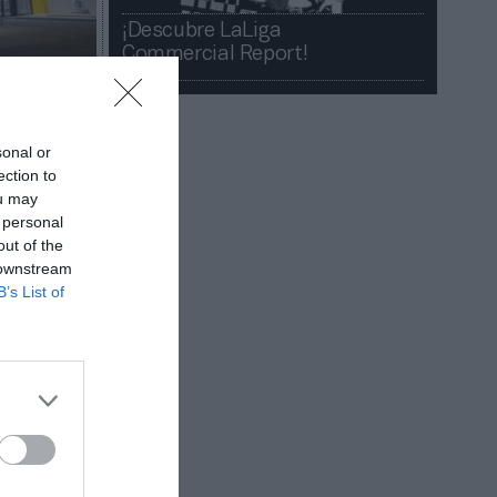
¡Descubre LaLiga
Commercial Report!​​
sonal or
ection to
ou may
 personal
out of the
 downstream
e bajo
B’s List of
millones
el mismo
un tercio,
ver a
ía en
89.000