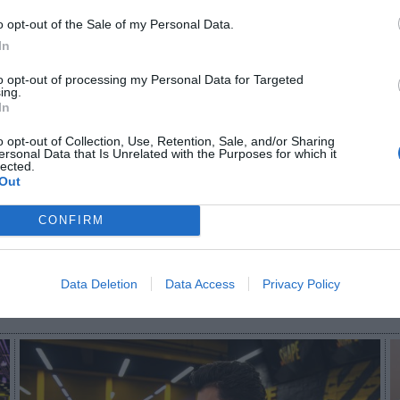
s y sigue creciendo por decimocuarto mes consecu
o opt-out of the Sale of my Personal Data.
nes en este sentido.
In
 los clubes, se han añadido 34 nuevos gimnasios, de
ropios y otros nueve como franquicias. A cierre del
to opt-out of processing my Personal Data for Targeted
ing.
 centros propios, 242 franquiciados. Del total, 1.0
In
incipal, y 28 bajo el rótulo de Bio Ritmo y O2.
o opt-out of Collection, Use, Retention, Sale, and/or Sharing
ersonal Data that Is Unrelated with the Purposes for which it
aybook
como fuente preferida de Google de forma
lected.
ACTIVA
Out
mado con las últimas noticias de actualidad.
CONFIRM
Data Deletion
Data Access
Privacy Policy
Imprimir