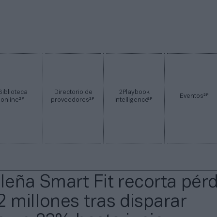
Biblioteca
Directorio de
2Playbook
2P
Eventos
2P
2P
2P
online
proveedores
Intelligence
ileña Smart Fit recorta pér
2 millones tras disparar