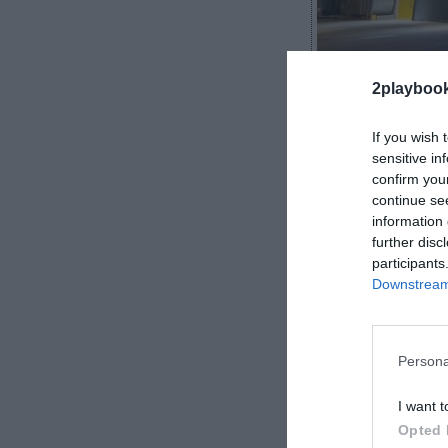
2playboo
If you wish 
2Playbook
sensitive in
confirm you
continue se
information 
further disc
La brasileña S
participants
coste ha cerra
Downstream 
de reales bras
período del año
hasta 115,4 mil
Persona
La cadena ta
I want t
niveles prepan
marzo de 2020,
Opted 