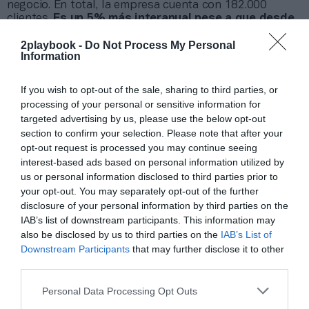
negocio. En total, la empresa cuenta con 182.000
clientes.
Es un 5% más interanual pese a que desde
entonces ha cerrado 14 instalaciones.
2playbook -
Do Not Process My Personal
Information
Añadir
2Playbook
como fuente preferida de Google
de forma gratuita
Mantente informado con las últimas noticias de actualidad.
If you wish to opt-out of the sale, sharing to third parties, or
ACTIVAR AHORA
processing of your personal or sensitive information for
targeted advertising by us, please use the below opt-out
section to confirm your selection. Please note that after your
opt-out request is processed you may continue seeing
Compartir
interest-based ads based on personal information utilized by
us or personal information disclosed to third parties prior to
Imprimir
your opt-out. You may separately opt-out of the further
disclosure of your personal information by third parties on the
Índex
2P
IAB’s list of downstream participants. This information may
also be disclosed by us to third parties on the
IAB’s List of
Downstream Participants
that may further disclose it to other
Actic
third parties.
Personal Data Processing Opt Outs