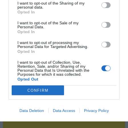
Publicidad
I want to opt-out of the Sharing of my
personal data.
Opted In
2P
2Playbook Club
I want to opt-out of the Sale of my
Personal Data.
Opted In
I want to opt-out of processing my
Personal Data for Targeted Advertising.
Opted In
I want to opt-out of Collection, Use,
Retention, Sale, and/or Sharing of my
Personal Data that Is Unrelated with the
Purposes for which it was collected.
Opted Out
CONFIRM
Data Deletion
Data Access
Privacy Policy
¡Haz click aquí y accede sin límites a contenidos
y eventos para Socios!​​​​​​​