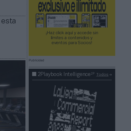
 esta
¡Haz click aquí y accede sin
límites a contenidos y
eventos para Socios!​​​​​​​
Publicidad
2P
2Playbook Intelligence
Todos