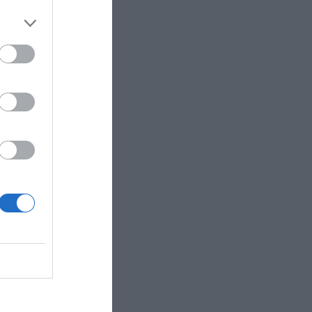
rte Covid-
arga del
foros y
n la rueda
a se
cado
. Sería
inados
 ahora, en
iores de
tónomas
abitantes
. Los
r
n la UCI.
R AHORA