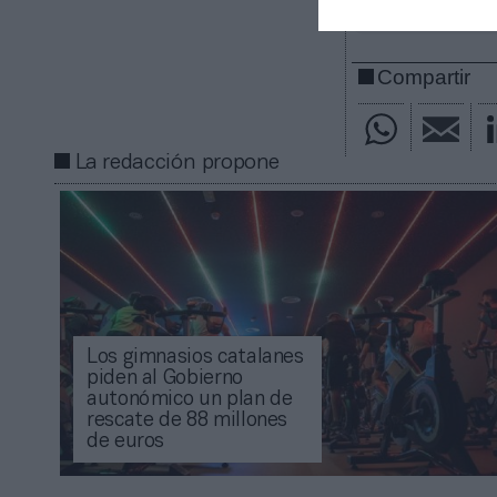
Mantente infor
Compartir
La redacción propone
Los gimnasios catalanes
piden al Gobierno
autonómico un plan de
rescate de 88 millones
de euros