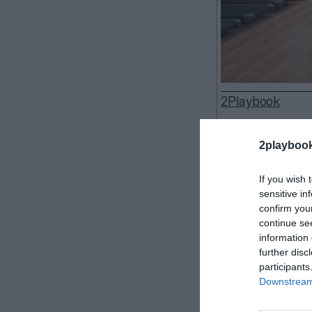
2Playbook
2playboo
If you wish 
Cataluña anunc
sensitive in
acceder a gim
confirm you
el Consejo Ejec
continue se
también a bare
information 
vigente para el
further disc
Catalunya es qu
participants
noviembre,
a l
Downstream 
Catalunya (Tsj