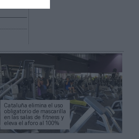
Cataluña elimina el uso
obligatorio de mascarilla
en las salas de fitness y
eleva el aforo al 100%