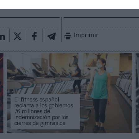
mado con las últimas noticias de actualidad.
Imprimir
El fitness español
reclama a los gobiernos
76 millones de
indemnización por los
cierres de gimnasios