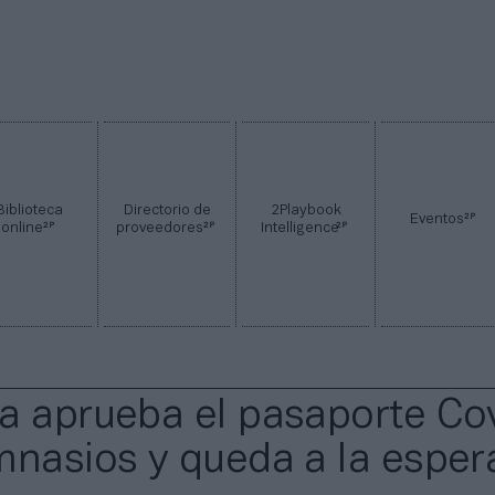
Biblioteca
Directorio de
2Playbook
2P
Eventos
2P
2P
2P
online
proveedores
Intelligence
a aprueba el pasaporte Co
mnasios y queda a la esper