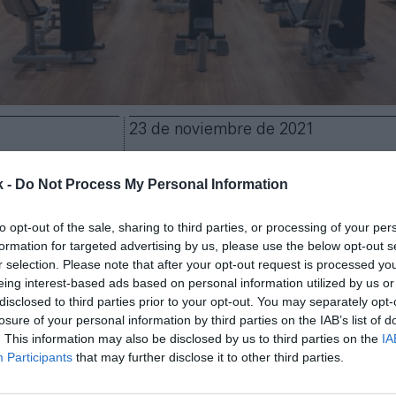
23 de noviembre de 2021
Guardar
Me gusta
k -
Do Not Process My Personal Information
to opt-out of the sale, sharing to third parties, or processing of your per
ia la obligatoriedad de contar con el pasaporte Co
formation for targeted advertising by us, please use the below opt-out s
nasios y determinados centros deportivos
. Así lo 
r selection. Please note that after your opt-out request is processed y
utivo del Govern, reunido en el día de hoy.
Esta medi
eing interest-based ads based on personal information utilized by us or
s, restaurantes y residencias de mayores
, aunque
disclosed to third parties prior to your opt-out. You may separately opt-
 acceso a las discotecas. La intención de la Generali
losure of your personal information by third parties on the IAB’s list of
e esta exigencia entre en vigor a partir del viernes 
. This information may also be disclosed by us to third parties on the
IA
a espera de que lo valide el Tribunal Superior de Jus
Participants
that may further disclose it to other third parties.
c).