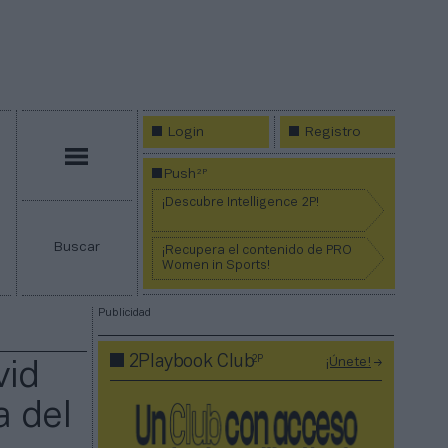
Login
Registro
Menú
2P
Push
¡Descubre Intelligence 2P!
Buscar
¡Recupera el contenido de PRO
Women in Sports!
Publicidad
2P
2Playbook Club
¡Únete!
vid
a del