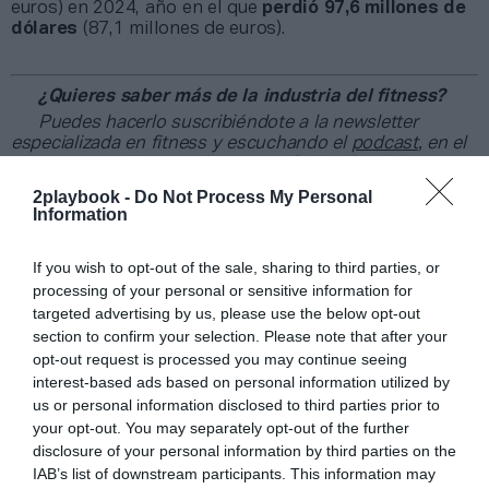
euros) en 2024, año en el que
perdió 97,6 millones de
dólares
(87,1 millones de euros).
¿Quieres saber más de la industria del fitness?
Puedes hacerlo suscribiéndote a la newsletter
especializada en fitness y escuchando el
podcast
, en el
que encontrarás entrevistas a profesionales del sector y
a expertos en creación de marca, pricing, expansión y
2playbook -
Do Not Process My Personal
creación de experiencias. Puedes escucharlo aquí y
Information
suscribirte al boletín quincenal marcando PRO Fitness a
través de
este enlace
.
If you wish to opt-out of the sale, sharing to third parties, or
processing of your personal or sensitive information for
Añadir
2Playbook
como fuente preferida de Google
targeted advertising by us, please use the below opt-out
de forma gratuita
section to confirm your selection. Please note that after your
Mantente informado con las últimas noticias de actualidad.
opt-out request is processed you may continue seeing
ACTIVAR AHORA
interest-based ads based on personal information utilized by
us or personal information disclosed to third parties prior to
your opt-out. You may separately opt-out of the further
Compartir
disclosure of your personal information by third parties on the
IAB’s list of downstream participants. This information may
Imprimir