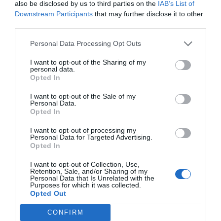
also be disclosed by us to third parties on the
IAB’s List of
Downstream Participants
that may further disclose it to other
third parties.
Índex
2P
Personal Data Processing Opt Outs
Xponential Fitness
I want to opt-out of the Sharing of my
personal data.
Nombramiento
Opted In
I want to opt-out of the Sale of my
Personal Data.
Opted In
Publicidad
I want to opt-out of processing my
Personal Data for Targeted Advertising.
Opted In
2P
2Playbook Club
I want to opt-out of Collection, Use,
Retention, Sale, and/or Sharing of my
Personal Data that Is Unrelated with the
Purposes for which it was collected.
Opted Out
CONFIRM