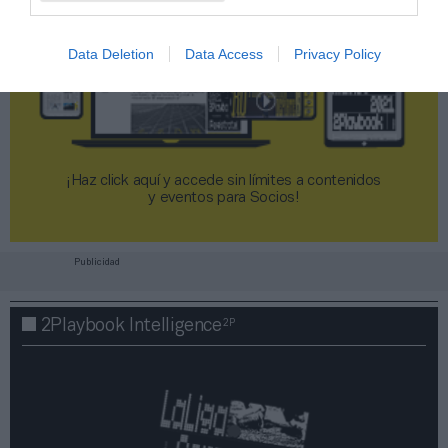
Data Deletion
Data Access
Privacy Policy
¡Haz click aquí y accede sin límites a contenidos
y eventos para Socios!​​​​​​​
Publicidad
2P
2Playbook Intelligence