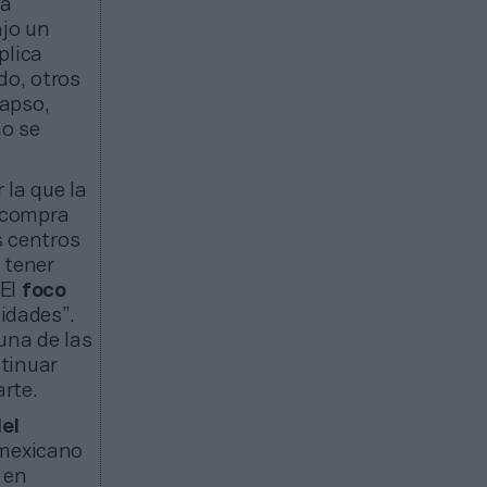
ra
ajo un
plica
o, otros
Lapso,
no se
 la que la
 compra
 centros
 tener
El
foco
idades”.
una de las
tinuar
rarte.
del
o mexicano
 en