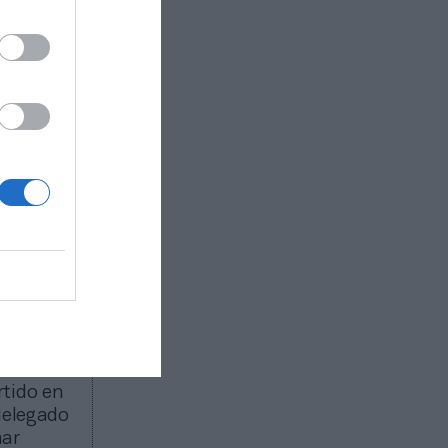
sector
pso
ipo de más
eferencia
el año
s de
ombina
yecto con
el sector
rtido en
delegado
mar