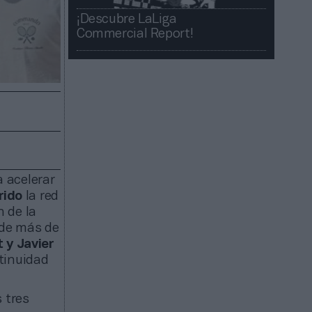
¡Descubre LaLiga
Commercial Report!​​
 acelerar
rido
la red
n de la
 de más de
 y Javier
tinuidad
s tres