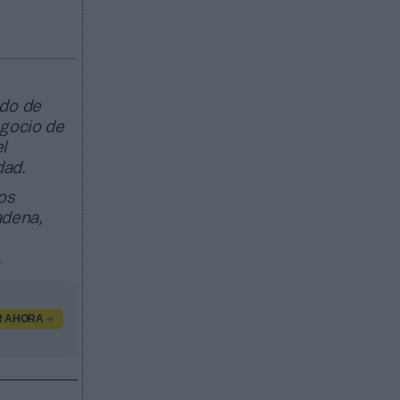
ado de
egocio de
l
dad.
os
adena,
.
R AHORA