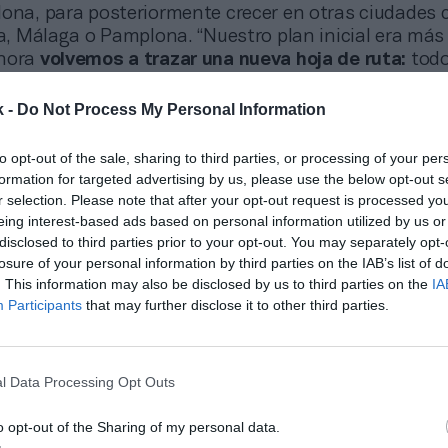
lona, para posteriormente crecer en otras ciudades
la, Málaga o Pamplona. “Nuestro plan inicial era más
Ahora
volvemos a trazar una nueva hoja de ruta:
todo
ro hay que aterrizarlo con buenos pilares, para que 
isan los dos fundadores.
k -
Do Not Process My Personal Information
onstruido algo muy especial en Barcelona:
una comu
to opt-out of the sale, sharing to third parties, or processing of your per
cepto que conecta con una nueva forma de entende
formation for targeted advertising by us, please use the below opt-out s
enta es una evolución natural del proyecto y una op
r selection. Please note that after your opt-out request is processed y
mucho más lejos”, afirma Llopart. La compañía
factur
eing interest-based ads based on personal information utilized by us or
ros con más de 170.000 accesos en 2025
. “Consolid
disclosed to third parties prior to your opt-out. You may separately opt-
tiempo, pero necesitábamos un periodo de madurez
losure of your personal information by third parties on the IAB’s list of
s con fondos propios y con una ronda, pero es algo
. This information may also be disclosed by us to third parties on the
IA
tensivo que requiere este negocio. Ahora, tiene todo 
Participants
that may further disclose it to other third parties.
 crecer con sus fondos y experiencia”, destacan los
Lapso Studios.
l Data Processing Opt Outs
ewsletter semanal PRO Fitnes
o opt-out of the Sharing of my personal data.