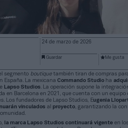
24 de marzo de 2026
Guardar
Me gusta
del segmento
boutique
también tiran de compras para
en España. La mexicana
Commando Studio
ha
adqui
de
Lapso Studios
. La operación supone la integració
a en Barcelona en 2021, que cuenta con un equipo
es. Los fundadores de Lapso Studios, E
ugenia Llopart
inuarán vinculados
al
proyecto
, garantizando la con
 comunidad.
,
la marca Lapso Studios continuará vigente
en lo