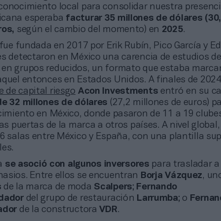
conocimiento local para consolidar nuestra presenci
icana esperaba
facturar 35 millones de dólares (30
ros,
según el cambio del momento) en
2025
.
e fundada en 2017 por Erik Rubín, Pico García y E
es detectaron en México una carencia de estudios d
 en grupos reducidos, un formato que estaba marc
aquel entonces en Estados Unidos. A finales de 2024
 de capital riesgo
Acon Investments
entró en su ca
de 32 millones de dólares
(27,2 millones de euros) p
ecimiento en México, donde pasaron de 11 a 19 clube
las puertas de la marca a otros países. A nivel global
6 salas entre México y España, con una plantilla supe
les.
a
se asoció con algunos inversores
para trasladar a
asios. Entre ellos se encuentran
Borja Vázquez
, un
s
de la marca de moda
Scalpers
;
Fernando
dador
del grupo de restauración
Larrumba
; o
Fernan
ador
de la constructora
VDR
.