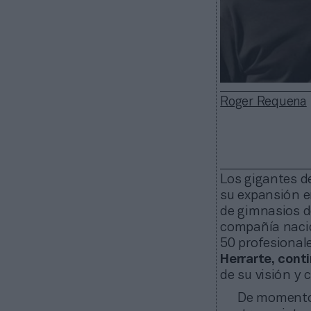
Roger Requena
Los gigantes 
su expansión 
de gimnasios 
compañía nacid
50 profesional
Herrarte, cont
de su visión y
De momento