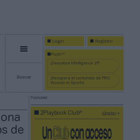
Login
Registro
Menú
2P
Push
¡Descubre Intelligence 2P!
Buscar
¡Recupera el contenido de PRO
Women in Sports!
Publicidad
2P
2Playbook Club
¡Únete!
lona
os de