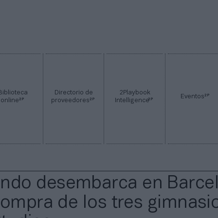
Biblioteca
Directorio de
2Playbook
2P
Eventos
2P
2P
2P
online
proveedores
Intelligence
do desembarca en Barce
compra de los tres gimnasi