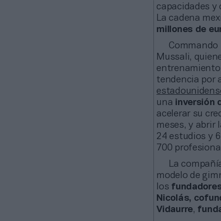
capacidades y 
La cadena mex
millones de eu
Commando fu
Mussali, quien
entrenamiento
tendencia por 
estadounidense
una
inversión 
acelerar su cr
meses, y abrir 
24 estudios y 6
700 profesiona
La compañí
modelo de gimn
los
fundadore
Nicolás,
cofun
Vidaurre
,
fund