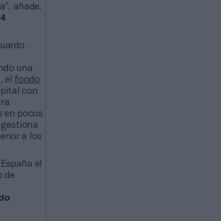
a”, añade.
,4
duardo
e
ando una
, el
fondo
pital con
ara
s en pocos
, gestiona
rior a los
 España el
o de
do