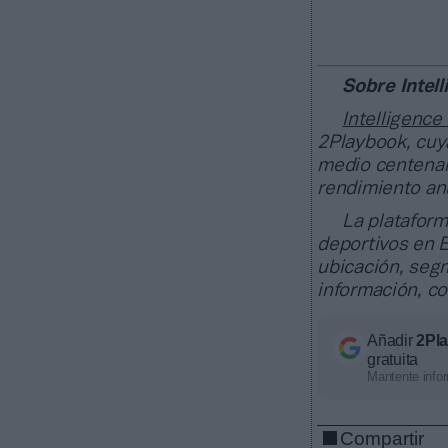
Sobre Intel
Intelligence
2Playbook, cuya
medio centenar
rendimiento anu
La plataform
deportivos en E
ubicación, segm
información, c
Añadir
2Pl
gratuita
Mantente infor
Compartir