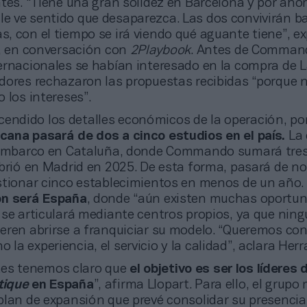
tes. “Tiene una gran solidez en Barcelona y por aho
 ve sentido que desaparezca. Las dos convivirán b
 con el tiempo se irá viendo qué aguante tiene”, ex
e, en conversación con
2Playbook
. Antes de Command
ernacionales se habían interesado en la compra de 
dores rechazaron las propuestas recibidas “porque 
 los intereses”.
endido los detalles económicos de la operación, por
ana pasará de dos a cinco estudios en el país.
La
sembarco en Cataluña, donde Commando sumará tres
abrió en Madrid en 2025. De esta forma, pasará de no
stionar cinco establecimientos en menos de un año. 
ón será España
, donde “aún existen muchas oportun
 se articulará mediante centros propios, ya que ning
eren abrirse a franquiciar su modelo. “Queremos con
a experiencia, el servicio y la calidad”, aclara Her
es tenemos claro que
el objetivo es ser los líderes 
tique
en España
”, afirma Llopart. Para ello, el grup
plan de expansión que prevé consolidar su presencia