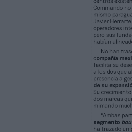
centros existen
Commando no le
mismo paraguas,
Javier Herrart
operadores int
pero sus funda
habían alineado
No han trasc
c
ompañía mexic
facilita su de
a los dos que 
presencia a ge
de su expansi
Su crecimiento
dos marcas qui
mimando mucho l
“Ambas part
segmento
bou
ha trazado un 