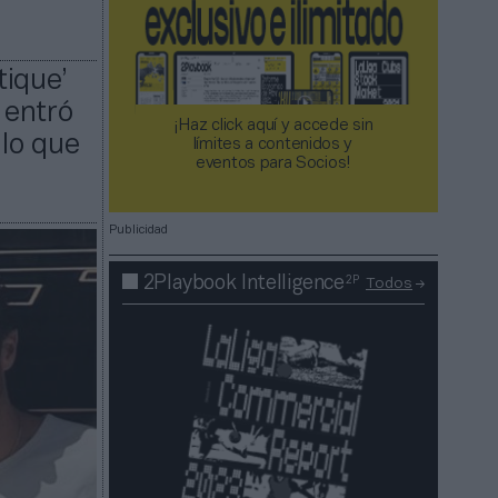
tique’
 entró
¡Haz click aquí y accede sin
lo que
límites a contenidos y
eventos para Socios!​​​​​​​
Publicidad
2P
2Playbook Intelligence
Todos