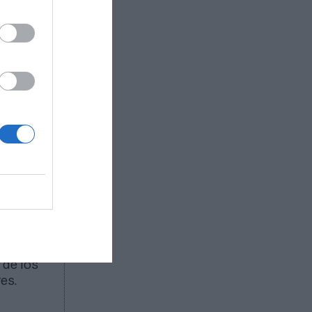
son,
la
no poder
 gasto
ambién
 de los
es.