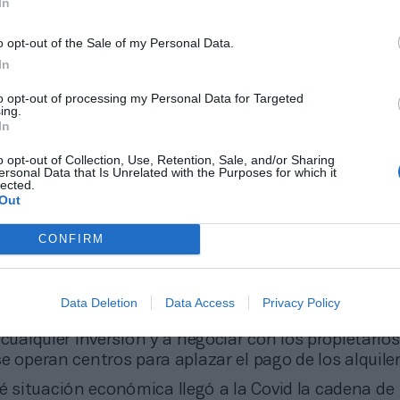
In
o opt-out of the Sale of my Personal Data.
In
to opt-out of processing my Personal Data for Targeted
ing.
In
o opt-out of Collection, Use, Retention, Sale, and/or Sharing
ersonal Data that Is Unrelated with the Purposes for which it
lected.
Out
CONFIRM
los planes aprobados por el Ejecutivo de Boris John
ducido sus gastos para mitigar la fuga de caja al 
urante el cierre
. También se frenó en seco cualquier
Data Deletion
Data Access
Privacy Policy
 se implementó un plan de control financiero, que t
 cualquier inversión y a negociar con los propietarios
e operan centros para aplazar el pago de los alquiler
é situación económica llegó a la Covid la cadena de