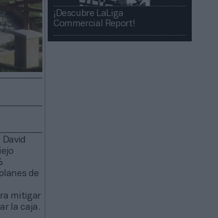
¡Descubre LaLiga
Commercial Report!​​
s David
iejo
%
 planes de
ra mitigar
r la caja.