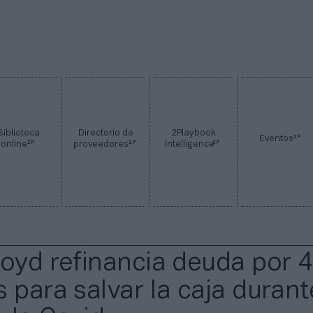
Biblioteca
Directorio de
2Playbook
2P
Eventos
2P
2P
2P
online
proveedores
Intelligence
loyd refinancia deuda por 
 para salvar la caja durant