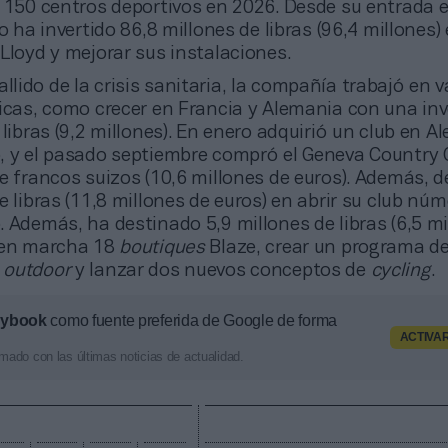
 150 centros deportivos en 2026. Desde su entrada e
do ha invertido 86,8 millones de libras (96,4 millones)
Lloyd y mejorar sus instalaciones.
allido de la crisis sanitaria, la compañía trabajó en v
gicas, como crecer en Francia y Alemania con una inv
 libras (9,2 millones). En enero adquirió un club en Al
, y el pasado septiembre compró el Geneva Country 
e francos suizos (10,6 millones de euros). Además, d
e libras (11,8 millones de euros) en abrir su club nú
 Además, ha destinado 5,9 millones de libras (6,5 mi
 en marcha 18
boutiques
Blaze, crear un programa d
o
outdoor
y lanzar dos nuevos conceptos de
cycling
.
aybook
como fuente preferida de Google de forma
ACTIVA
mado con las últimas noticias de actualidad.