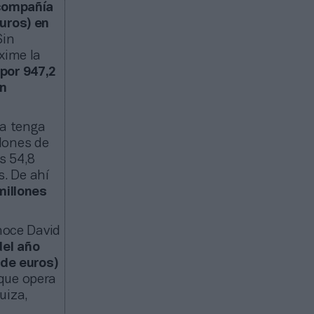
compañía
euros) en
Sin
xime la
por 947,2
on
sa tenga
lones de
s 54,8
s. De ahí
millones
noce David
del año
 de euros)
 que opera
uiza,