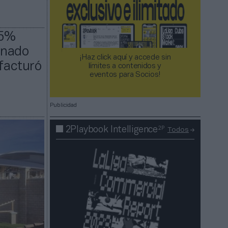
,5%
enado
¡Haz click aquí y accede sin
 facturó
límites a contenidos y
eventos para Socios!​​​​​​​
Publicidad
2P
2Playbook Intelligence
Todos