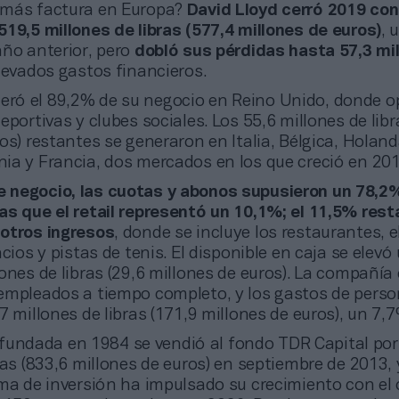
 más factura en Europa?
David Lloyd cerró 2019 con
519,5 millones de libras (577,4 millones de euros)
, 
año anterior, pero
dobló sus pérdidas hasta 57,3 mi
levados gastos financieros.
neró el 89,2% de su negocio en Reino Unido, donde o
eportivas y clubes sociales. Los 55,6 millones de libr
os) restantes se generaron en Italia, Bélgica, Holand
ia y Francia, dos mercados en los que creció en 201
de negocio, las cuotas y abonos supusieron un 78,2
as que el retail representó un 10,1%; el 11,5% rest
otros ingresos
, donde se incluye los restaurantes, el
acios y pistas de tenis. El disponible en caja se elevó
ones de libras (29,6 millones de euros). La compañía 
empleados a tiempo completo, y los gastos de perso
7 millones de libras (171,9 millones de euros), un 7,
fundada en 1984 se vendió al fondo TDR Capital por
ras (833,6 millones de euros) en septiembre de 2013,
ma de inversión ha impulsado su crecimiento con el 