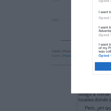
Opted 
I want t
Opted 
I want 
Advertis
Opted 
I want t
of my P
was col
Opted 
Más allá de 
compañía ha re
girar recibos d
discrecional y
obligó a frenar
locales donde s
Pero, ¿en qu