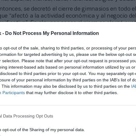
entonces, se decretó el cierre de gimnasios en todo e
que “afectó a la actividad económica y al negocio de
ificativa”. En algunos casos el cierre se alargó cua
a la compañía generar ingresos y caja.
k -
Do Not Process My Personal Information
ido, la compañía se acogió a un plan impulsado por 
plazar el pago de los alquileres durante doce meses,
to opt-out of the sale, sharing to third parties, or processing of your per
 el IVA y se amparó en el
Coronavirus Job Retention
formation for targeted advertising by us, please use the below opt-out s
r selection. Please note that after your opt-out request is processed y
similar al de los Erte en España, pero hasta marzo iné
eing interest-based ads based on personal information utilized by us or
 de Reino Unido, donde el Gobierno pagó hasta el 80
disclosed to third parties prior to your opt-out. You may separately opt-
 trabajadores que durante el confinamiento no pudier
losure of your personal information by third parties on the IAB’s list of
. This information may also be disclosed by us to third parties on the
IA
Participants
that may further disclose it to other third parties.
l Data Processing Opt Outs
o opt-out of the Sharing of my personal data.