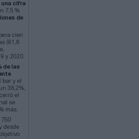
 una cifra
un 7,5 %
llones de
pera cien
as (61,8
a,
9 y 2020.
% de las
ante
 bar y el
 un 36,2%,
cerró el
nal se
7% más.
 750
 y desde
objetivo