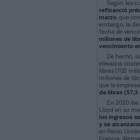
Según las c
refinanció pré
marzo
, que con
embargo, la dir
fecha de venci
millones de lib
vencimiento e
De hecho, s
elevados coste
libras (102 mil
millones de lib
que la empresa 
de libras (57,3
En 2020 iba
Lloyd en su me
los ingresos se
y se alcanzar
en Reino Unido 
Francia, Aleman