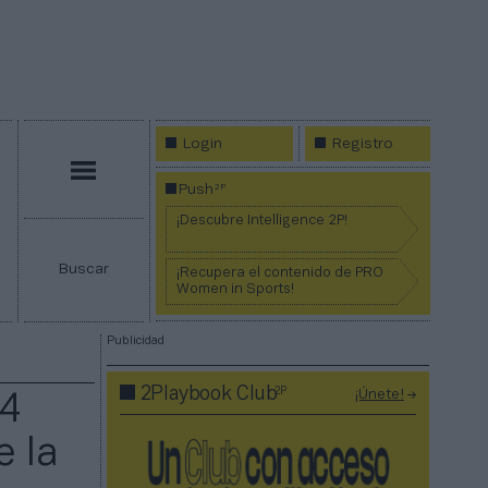
Login
Registro
Menú
2P
Push
¡Descubre Intelligence 2P!
Buscar
¡Recupera el contenido de PRO
Women in Sports!
Publicidad
2P
2Playbook Club
¡Únete!
44
e la