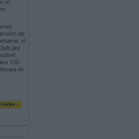
n el
 en
arias
ersión de
emania, el
Club por
estinó
mero 100
llones de
e
R AHORA