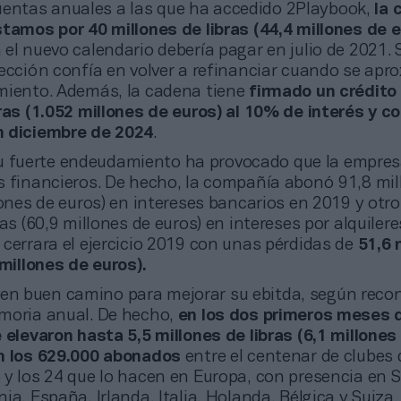
uentas anuales a las que ha accedido 2Playbook,
la 
stamos por 40 millones de libras (44,4 millones de 
 el nuevo calendario debería pagar en julio de 2021. 
ección confía en volver a refinanciar cuando se apro
miento. Además, la cadena tiene
firmado un crédito 
ras (1.052 millones de euros) al 10% de interés y c
n diciembre de 2024
.
u fuerte endeudamiento ha provocado que la empre
s financieros. De hecho, la compañía abonó 91,8 mil
lones de euros) en intereses bancarios en 2019 y otro
ras (60,9 millones de euros) en intereses por alquilere
cerrara el ejercicio 2019 con unas pérdidas de
51,6 
 millones de euros).
 en buen camino para mejorar su ebitda, según reco
moria anual. De hecho,
en los dos primeros meses 
 elevaron hasta 5,5 millones de libras (6,1 millones
on los 629.000 abonados
entre el centenar de clubes
y los 24 que lo hacen en Europa, con presencia en S
ia, España, Irlanda, Italia, Holanda, Bélgica y Suiza.