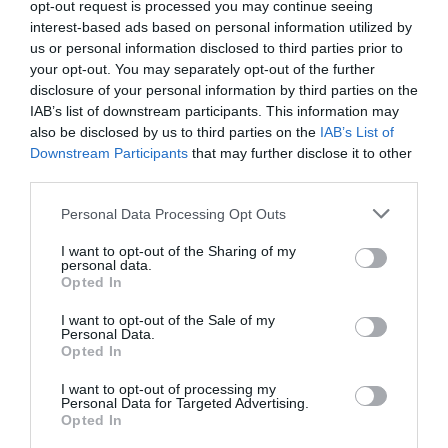
original de centros de gran tamaño y con YogaOne,
opt-out request is processed you may continue seeing
BDiR y Jambox, las tres cadenas de franquicias que ha
interest-based ads based on personal information utilized by
lanzado en los últimos años. En la actualidad, la cadena
us or personal information disclosed to third parties prior to
opera 67 instalaciones deportivas en España, entre
your opt-out. You may separately opt-out of the further
clubes propios y locales franquiciados.
disclosure of your personal information by third parties on the
IAB’s list of downstream participants. This information may
Añadir
2Playbook
como fuente preferida de Google
also be disclosed by us to third parties on the
IAB’s List of
de forma gratuita
Downstream Participants
that may further disclose it to other
Mantente informado con las últimas noticias de actualidad.
third parties.
ACTIVAR AHORA
Personal Data Processing Opt Outs
I want to opt-out of the Sharing of my
Compartir
personal data.
Opted In
Imprimir
I want to opt-out of the Sale of my
Personal Data.
Índex
2P
Opted In
I want to opt-out of processing my
Personal Data for Targeted Advertising.
Grupo DiR
Opted In