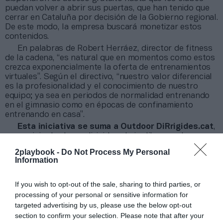
puedan volver a abrir sus puertas, que han tenido que
cerrar en Cataluña por decisión de la Gobierno regional.
De este modo, la empresa buscará monetizar estos
contenidos.
En palabras de Robert Herráez, director de fitness
de la cadena, “es natural que en momentos como estos
crezca exponencialmente la oferta de entrenamientos
virtuales”. Según el directivo, “nuestro valor diferencial
es la profesionalidad y el conocimiento de nuestro
equipo; ya sea en periodos de normalidad entrenando
en el gimnasio como en épocas de confinamiento
entrenando en casa”.
Esta iniciativa se suma a Outdoor DiRrigides.cat
,
un servicio de clases dirigidas al aire libre que ha
puesto en marcha la compañía para ofrecer sesiones
2playbook -
Do Not Process My Personal
fuera del club. El servicio es de pago, como ya adelantó
Information
este diario.
DiR cerró 2019 en beneficios y con unos ingresos
If you wish to opt-out of the sale, sharing to third parties, or
de 50,3 millones de euros, lo que supuso un incremento
processing of your personal or sensitive information for
del 7,4% de la facturación respecto al año anterior, y
un resultado antes de impuestos que superó los
targeted advertising by us, please use the below opt-out
700.000 euros. La compañía opera con su marca
section to confirm your selection. Please note that after your