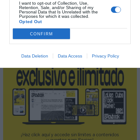
I want to opt-out of Collection, Use,
Retention, Sale, and/or Sharing of my
Personal Data that Is Unrelated with the
Publicidad
Purposes for which it was collected.
Opted Out
2P
2Playbook Club
CONFIRM
Data Deletion
Data Access
Privacy Policy
¡Haz click aquí y accede sin límites a contenidos