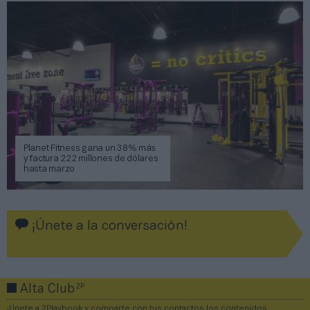
Planet Fitness gana un 38% más
y factura 222 millones de dólares
hasta marzo
¡Únete a la conversación!
2P
Alta Club
¡Únete a 2Playbook y comparte con tus contactos los contenidos