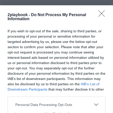
Añadir
2Playbook
como fuente preferida de Google
de forma gratuita
2playbook -
Do Not Process My Personal
Mantente informado con las últimas noticias de actualidad.
Information
ACTIVAR AHORA
If you wish to opt-out of the sale, sharing to third parties, or
processing of your personal or sensitive information for
Compartir
targeted advertising by us, please use the below opt-out
section to confirm your selection. Please note that after your
Imprimir
opt-out request is processed you may continue seeing
interest-based ads based on personal information utilized by
us or personal information disclosed to third parties prior to
Índex
2P
your opt-out. You may separately opt-out of the further
disclosure of your personal information by third parties on the
Planet Fitness
IAB’s list of downstream participants. This information may
also be disclosed by us to third parties on the
IAB’s List of
Downstream Participants
that may further disclose it to other
Nombramiento
third parties.
Personal Data Processing Opt Outs
Publicidad