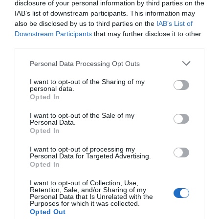
más información, contacta con nosotros en
disclosure of your personal information by third parties on the
intelligence@2playbook.com
.
IAB’s list of downstream participants. This information may
also be disclosed by us to third parties on the
IAB’s List of
Añadir
2Playbook
como fuente preferida de Google
Downstream Participants
that may further disclose it to other
de forma gratuita
third parties.
Mantente informado con las últimas noticias de actualidad.
ACTIVAR AHORA
Personal Data Processing Opt Outs
I want to opt-out of the Sharing of my
personal data.
Opted In
Compartir
I want to opt-out of the Sale of my
Imprimir
Personal Data.
Opted In
I want to opt-out of processing my
Personal Data for Targeted Advertising.
Publicidad
Opted In
I want to opt-out of Collection, Use,
2P
2Playbook Club
Retention, Sale, and/or Sharing of my
Personal Data that Is Unrelated with the
Purposes for which it was collected.
Opted Out