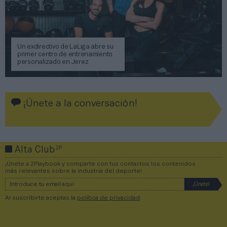
Un exdirectivo de LaLiga abre su
primer centro de entrenamiento
personalizado en Jerez
¡Únete a la conversación!
2P
Alta Club
¡Únete a 2Playbook y comparte con tus contactos los contenidos
más relevantes sobre la industria del deporte!
Al suscribirte aceptas la
política de privacidad
.