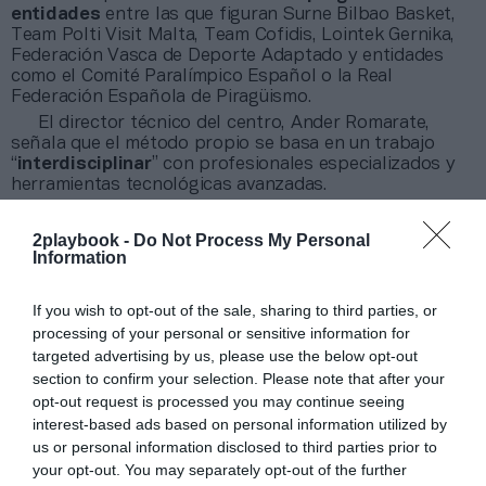
entidades
entre las que figuran Surne Bilbao Basket,
Team Polti Visit Malta, Team Cofidis, Lointek Gernika,
Federación Vasca de Deporte Adaptado y entidades
como el Comité Paralímpico Español o la Real
Federación Española de Piragüismo.
El director técnico del centro, Ander Romarate,
señala que el método propio se basa en un trabajo
“
interdisciplinar
” con profesionales especializados y
herramientas tecnológicas avanzadas.
2playbook -
Do Not Process My Personal
Sobre Intelligence 2P
Information
Intelligence 2P
es la unidad de estrategia e
inteligencia de mercado de 2Playbook, cuya plataforma
If you wish to opt-out of the sale, sharing to third parties, or
de datos monitoriza en tiempo real el negocio de medio
processing of your personal or sensitive information for
centenar de cadenas de gimnasios, para analizar y
targeted advertising by us, please use the below opt-out
comparar el rendimiento anual de las compañías en sus
section to confirm your selection. Please note that after your
distintas líneas de actividad.
opt-out request is processed you may continue seeing
La plataforma incluye un geolocalizador con más de
interest-based ads based on personal information utilized by
13.000 centros deportivos en España, Portugal, Italia y
us or personal information disclosed to third parties prior to
Francia, categorizados por cadena, ubicación,
segmento de negocio, servicios y precios. Si quieres
your opt-out. You may separately opt-out of the further