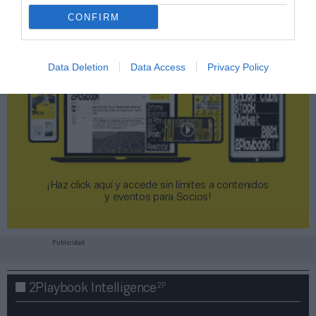
CONFIRM
Data Deletion
Data Access
Privacy Policy
¡Haz click aquí y accede sin límites a contenidos
y eventos para Socios!​​​​​​​
Publicidad
2P
2Playbook Intelligence