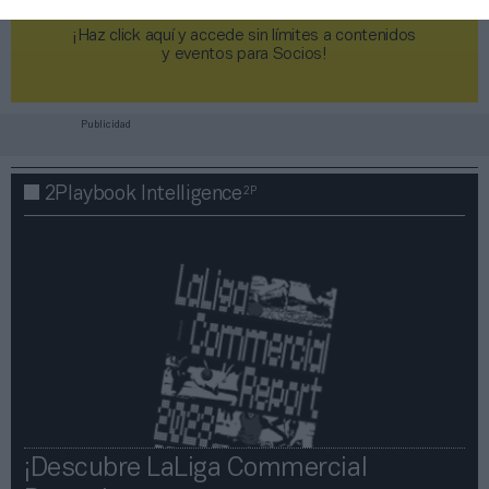
¡Haz click aquí y accede sin límites a contenidos
y eventos para Socios!​​​​​​​
Publicidad
2P
2Playbook Intelligence
¡Descubre LaLiga Commercial