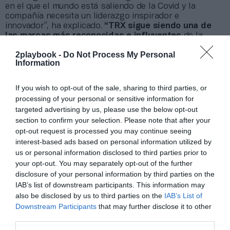
en el que el mundo está saliendo de la Covid y la
compañía necesita un liderazgo inspirador e
innovador”, ha explicado.
“TRX sigue siendo una de
las marcas más reconocidas e influyentes
de la
industria del fitness a nivel mundial, y bajo un nuevo y
2playbook -
Do Not Process My Personal
experimentado equipo de gestión, la marca se
Information
posicionará como firma fiable”.
If you wish to opt-out of the sale, sharing to third parties, or
Añadir
2Playbook
como fuente preferida de Google
processing of your personal or sensitive information for
de forma gratuita
Mantente informado con las últimas noticias de actualidad.
targeted advertising by us, please use the below opt-out
ACTIVAR AHORA
section to confirm your selection. Please note that after your
opt-out request is processed you may continue seeing
interest-based ads based on personal information utilized by
us or personal information disclosed to third parties prior to
Compartir
your opt-out. You may separately opt-out of the further
disclosure of your personal information by third parties on the
Imprimir
IAB’s list of downstream participants. This information may
also be disclosed by us to third parties on the
IAB’s List of
Índex
2P
Downstream Participants
that may further disclose it to other
third parties.