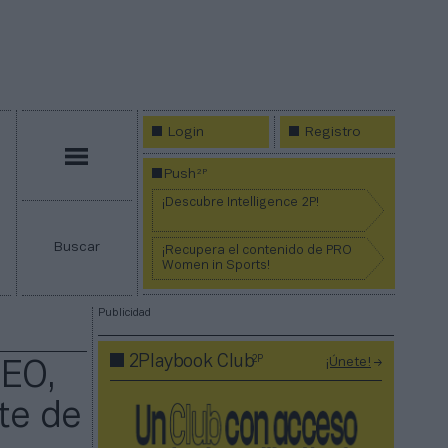
Login
Registro
Menú
2P
Push
¡Descubre Intelligence 2P!
Buscar
¡Recupera el contenido de PRO
Women in Sports!
Publicidad
2P
2Playbook Club
¡Únete!
CEO,
te de