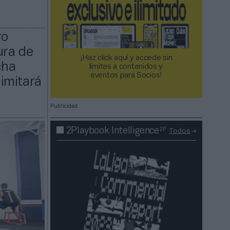
ro
ura de
¡Haz click aquí y accede sin
cha
límites a contenidos y
eventos para Socios!​​​​​​​
limitará
Publicidad
2P
2Playbook Intelligence
Todos