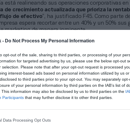
a está realineando sus operaciones corporativas en
 de crecimiento actualizada que prioriza la rentabi
flujo de efectivo
”, ha justificado F45. Como parte d
 empresa espera recortar entre un 40% y un 50% sus 
de marketing de manera inminente.
mando las medidas necesarias para ajustar el tama
k -
Do Not Process My Personal Information
o a la luz de las cambiantes condiciones macroeco
a justificado Chris Payne, director financiero de F45.
to opt-out of the sale, sharing to third parties, or processing of your per
el crecimiento continúe, la dinámica del mercado
formation for targeted advertising by us, please use the below opt-out s
pacto mayor de lo esperado en la capacidad de los
r selection. Please note that after your opt-out request is processed y
para obtener capital para desarrollar nuevos locales 
eing interest-based ads based on personal information utilized by us or
ente evolución de los tipos de interés ha dificultado 
disclosed to third parties prior to your opt-out. You may separately opt-
losure of your personal information by third parties on the IAB’s list of
a utilización de las facilidades de financiación
anun
. This information may also be disclosed by us to third parties on the
IA
ste año
”.
Participants
that may further disclose it to other third parties.
onado
 en beneficios: gana 2,5 millones de dólares tras casi triplicar sus ing
l Data Processing Opt Outs
n un momento de cambio en la primera línea ejecutiva