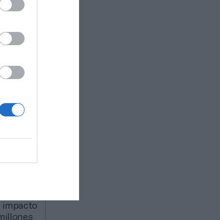
mitido
afectaban
christ
ará un
asumirá
iente con
do como
porate,
jo de
reveía
jetivo es
 pasará a
o impacto
millones