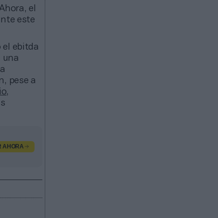
Ahora, el
ante este
 el ebitda
, una
la
n, pese a
io
,
us
R AHORA