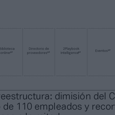
Biblioteca
Directorio de
2Playbook
2P
Eventos
2P
2P
2P
online
proveedores
Intelligence
reestructura: dimisión del 
 de 110 empleados y recor