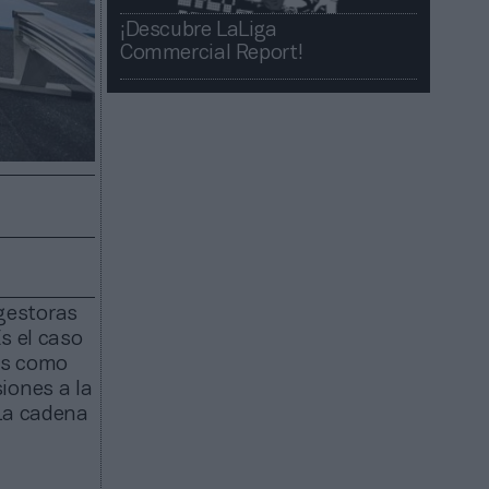
¡Descubre LaLiga
Commercial Report!​​
 gestoras
s el caso
las como
iones a la
 La cadena