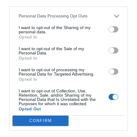
third parties.
Índex
2P
Personal Data Processing Opt Outs
F45 Training
I want to opt-out of the Sharing of my
personal data.
Opted In
I want to opt-out of the Sale of my
Publicidad
Personal Data.
Opted In
2P
2Playbook Club
I want to opt-out of processing my
Personal Data for Targeted Advertising.
Opted In
I want to opt-out of Collection, Use,
Retention, Sale, and/or Sharing of my
Personal Data that Is Unrelated with the
Purposes for which it was collected.
Opted Out
CONFIRM