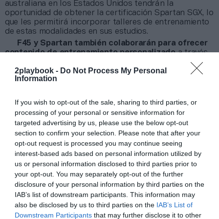
australiana en los Estados Unidos tendrán la
oportunidad de obtener la certificación Spartan SGX, lo
que les permitirá incorporar talleres de entrenamiento
de estas modalidades en sus estudios.
F45 y Spartan también colaborarán para ofrecer
contenido de entrenamiento personalizado
a través
de distintas plataformas digitales. La cadena de
2playbook -
Do Not Process My Personal
gimnasios, además, ofrecerá a sus abonados la
Information
posibilidad de realizar un seguimiento de los
entrenamientos y la nutrición en la aplicación Spartan
Challenge.
If you wish to opt-out of the sale, sharing to third parties, or
processing of your personal or sensitive information for
Añadir
2Playbook
como fuente preferida de Google
targeted advertising by us, please use the below opt-out
de forma gratuita
section to confirm your selection. Please note that after your
Mantente informado con las últimas noticias de actualidad.
opt-out request is processed you may continue seeing
ACTIVAR AHORA
interest-based ads based on personal information utilized by
us or personal information disclosed to third parties prior to
your opt-out. You may separately opt-out of the further
disclosure of your personal information by third parties on the
Compartir
IAB’s list of downstream participants. This information may
also be disclosed by us to third parties on the
IAB’s List of
Imprimir
Downstream Participants
that may further disclose it to other