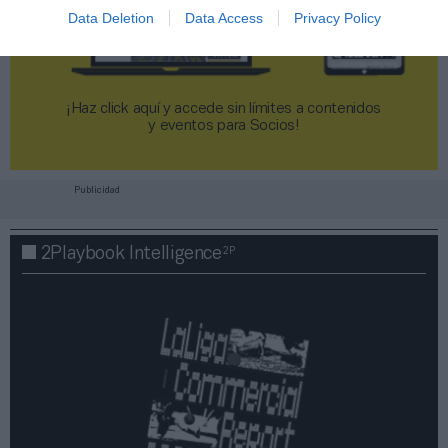
Data Deletion
Data Access
Privacy Policy
¡Haz click aquí y accede sin límites a contenidos
y eventos para Socios!​​​​​​​
Publicidad
2P
2Playbook Intelligence