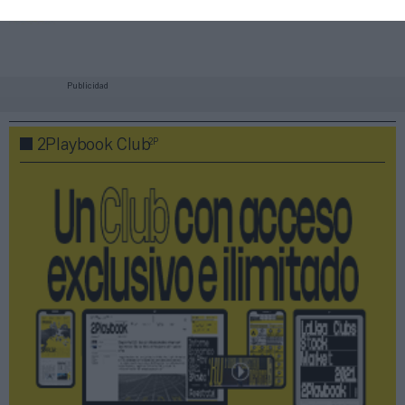
Technogym
Publicidad
2P
2Playbook Club