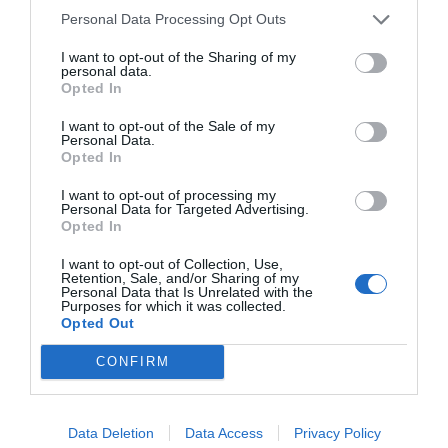
que encontrarás entrevistas a profesionales del sector y
Personal Data Processing Opt Outs
a expertos en creación de marca, pricing, expansión y
creación de experiencias. Puedes escucharlo aquí y
I want to opt-out of the Sharing of my
suscribirte al boletín quincenal marcando PRO Fitness a
personal data.
Opted In
través de
este enlace
.
I want to opt-out of the Sale of my
Añadir
2Playbook
como fuente preferida de Google
Personal Data.
de forma gratuita
Opted In
Mantente informado con las últimas noticias de actualidad.
ACTIVAR AHORA
I want to opt-out of processing my
Personal Data for Targeted Advertising.
Opted In
I want to opt-out of Collection, Use,
Compartir
Retention, Sale, and/or Sharing of my
Personal Data that Is Unrelated with the
Purposes for which it was collected.
Imprimir
Opted Out
Índex
2P
CONFIRM
GOfit
Data Deletion
Data Access
Privacy Policy