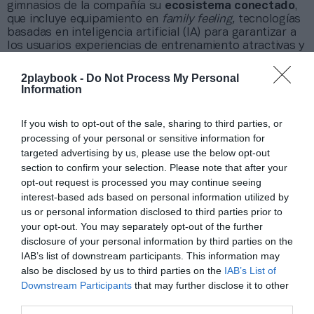
gimnasios de la compañía su
ecosistema conectado
,
que incluye equipamiento en
family feeling,
tecnologías
basadas en inteligencia artificial (IA) para garantizar a
los usuarios experiencias de entrenamiento atractivas y
personalizadas en función de las necesidades y
objetivos individuales.
2playbook -
Do Not Process My Personal
Information
Los centros GO fit ofrecerán una experiencia
Technogym completa
wall to wall
, con Technogym
Checkup, la nueva solución que permite probar los
If you wish to opt-out of the sale, sharing to third parties, or
parámetros físicos y cognitivos de cada usuario y
processing of your personal or sensitive information for
prescribir programas personalizados gracias a la
targeted advertising by us, please use the below opt-out
inteligencia artificial, Biocircuit, el circuito de productos
section to confirm your selection. Please note that after your
de fuerza y ​​cardio basado en IA que se adapta
opt-out request is processed you may continue seeing
automáticamente al tamaño y la carga de trabajo de
cada usuario individual y Mywellness Enterprise que
interest-based ads based on personal information utilized by
integra todos los servicios del ecosistema Technogym:
us or personal information disclosed to third parties prior to
desde el acceso a los equipos, hasta la entrega del
your opt-out. You may separately opt-out of the further
programa, hasta el seguimiento.
disclosure of your personal information by third parties on the
IAB’s list of downstream participants. This information may
also be disclosed by us to third parties on the
IAB’s List of
¿Quieres saber más de la industria del fitness?
Downstream Participants
that may further disclose it to other
Puedes hacerlo suscribiéndote a la newsletter
third parties.
especializada en fitness y escuchando el
podcast
, en el