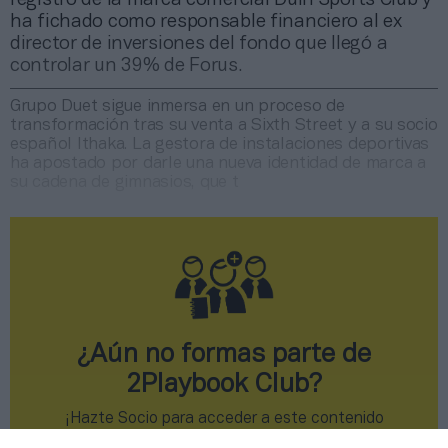
ha fichado como responsable financiero al ex
director de inversiones del fondo que llegó a
controlar un 39% de Forus.
Grupo Duet sigue inmersa en un proceso de
transformación tras su venta a Sixth Street y a su socio
español Ithaka. La gestora de instalaciones deportivas
ha apostado por darle una nueva identidad de marca a
su cadena de gimnasios, que t
¿Aún no formas parte de
2Playbook Club?
¡Hazte Socio para acceder a este contenido
exclusivo!