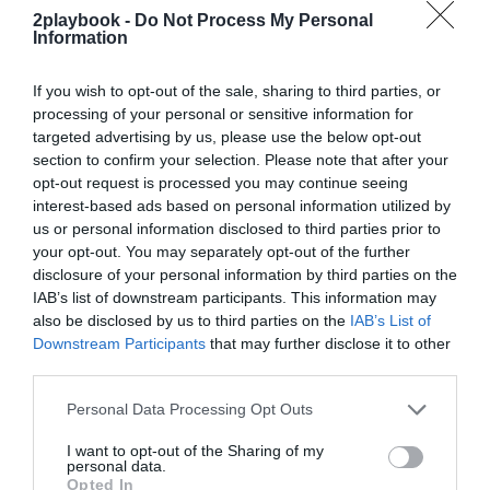
2playbook -
Do Not Process My Personal
¡Suscríbete!
Inicia sesión
Information
If you wish to opt-out of the sale, sharing to third parties, or
processing of your personal or sensitive information for
targeted advertising by us, please use the below opt-out
Compartir
section to confirm your selection. Please note that after your
opt-out request is processed you may continue seeing
Imprimir
interest-based ads based on personal information utilized by
us or personal information disclosed to third parties prior to
Índex
2P
your opt-out. You may separately opt-out of the further
disclosure of your personal information by third parties on the
IAB’s list of downstream participants. This information may
Duin Sports
also be disclosed by us to third parties on the
IAB’s List of
Downstream Participants
that may further disclose it to other
third parties.
Publicidad
Personal Data Processing Opt Outs
I want to opt-out of the Sharing of my
2P
2Playbook Club
personal data.
Opted In