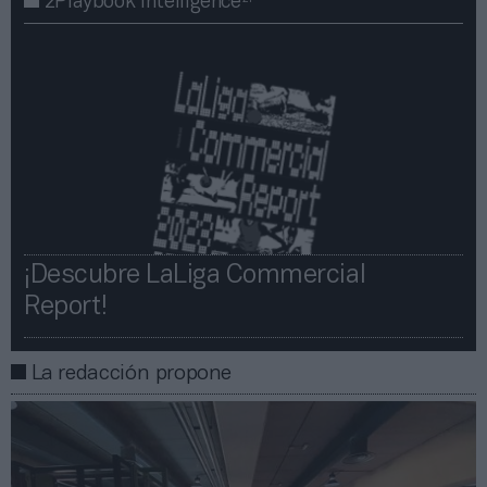
2Playbook Intelligence
¡Descubre LaLiga Commercial
Report!​​
La redacción propone