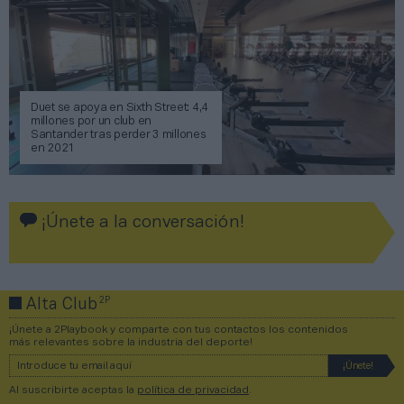
Duet se apoya en Sixth Street: 4,4
millones por un club en
Santander tras perder 3 millones
en 2021
¡Únete a la conversación!
2P
Alta Club
¡Únete a 2Playbook y comparte con tus contactos los contenidos
más relevantes sobre la industria del deporte!
Al suscribirte aceptas la
política de privacidad
.