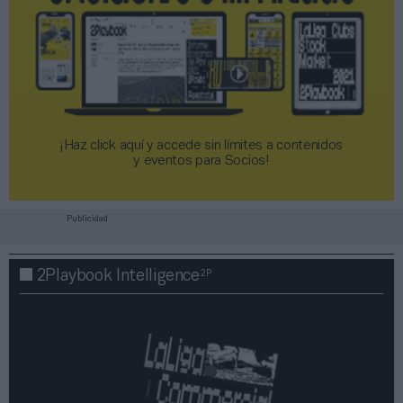
¡Haz click aquí y accede sin límites a contenidos
y eventos para Socios!​​​​​​​
Publicidad
2P
2Playbook Intelligence