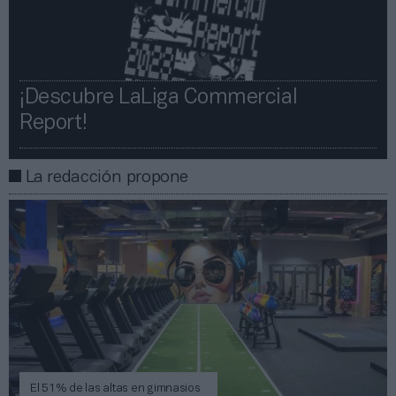
¡Descubre LaLiga Commercial
Report!​​
La redacción propone
El 51% de las altas en gimnasios