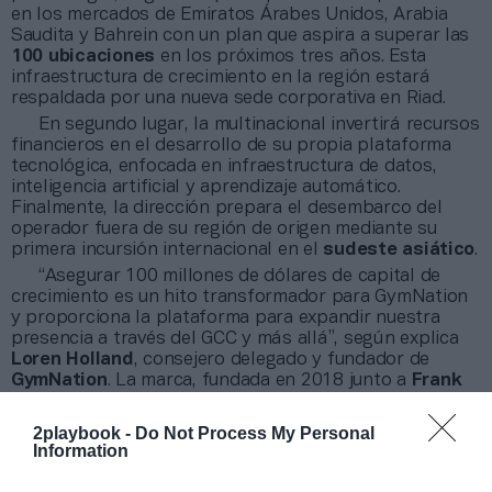
en los mercados de Emiratos Árabes Unidos, Arabia
Saudita y Bahrein con un plan que aspira a superar las
100 ubicaciones
en los próximos tres años. Esta
infraestructura de crecimiento en la región estará
respaldada por una nueva sede corporativa en Riad.
En segundo lugar, la multinacional invertirá recursos
financieros en el desarrollo de su propia plataforma
tecnológica, enfocada en infraestructura de datos,
inteligencia artificial y aprendizaje automático.
Finalmente, la dirección prepara el desembarco del
operador fuera de su región de origen mediante su
primera incursión internacional en el
sudeste asiático
.
“Asegurar 100 millones de dólares de capital de
crecimiento es un hito transformador para GymNation
y proporciona la plataforma para expandir nuestra
presencia a través del GCC y más allá”, según explica
Loren Holland
, consejero delegado y fundador de
GymNation
. La marca, fundada en 2018 junto a
Frank
Afeaki
y
Ant Martland
, gestiona actualmente cerca de
50 centros deportivos
y da servicio a una comunidad
2playbook -
Do Not Process My Personal
que supera los
200.000 abonados
.
Information