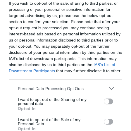
If you wish to opt-out of the sale, sharing to third parties, or
Sobre Intelligence 2P
processing of your personal or sensitive information for
Intelligence 2P
es la unidad de estrategia e
targeted advertising by us, please use the below opt-out
inteligencia de mercado de 2Playbook, cuya plataforma
section to confirm your selection. Please note that after your
de datos monitoriza en tiempo real el negocio de medio
opt-out request is processed you may continue seeing
centenar de cadenas de gimnasios, para analizar y
interest-based ads based on personal information utilized by
comparar el rendimiento anual de las compañías en sus
distintas líneas de actividad.
us or personal information disclosed to third parties prior to
your opt-out. You may separately opt-out of the further
La plataforma incluye un geolocalizador con más de
disclosure of your personal information by third parties on the
16.000 centros deportivos en España, Portugal, Italia y
Francia, categorizados por cadena, ubicación, segmento
IAB’s list of downstream participants. This information may
de negocio, servicios y precios. Si quieres más
also be disclosed by us to third parties on the
IAB’s List of
información, contacta con nosotros en
Downstream Participants
that may further disclose it to other
intelligence@2playbook.com
.
third parties.
Añadir
2Playbook
como fuente preferida de Google
Personal Data Processing Opt Outs
de forma gratuita
Mantente informado con las últimas noticias de actualidad.
I want to opt-out of the Sharing of my
personal data.
ACTIVAR AHORA
Opted In
I want to opt-out of the Sale of my
Personal Data.
Compartir
Opted In