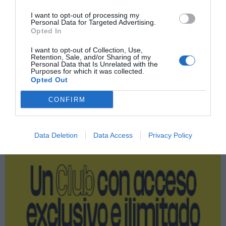
Imprimir
I want to opt-out of processing my
Personal Data for Targeted Advertising.
Opted In
Índex
2P
I want to opt-out of Collection, Use,
Retention, Sale, and/or Sharing of my
Personal Data that Is Unrelated with the
Operaciones corporativas
Purposes for which it was collected.
Opted Out
CONFIRM
Publicidad
Data Deletion
Data Access
Privacy Policy
2P
2Playbook Club