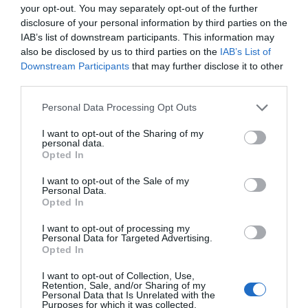
el país, que en 2022 pagó
algo menos de 7 millones de
your opt-out. You may separately opt-out of the further
euros por los cinco gimnasios de Holmes Place que
disclosure of your personal information by third parties on the
compró a la familia Fisher.
IAB’s list of downstream participants. This information may
also be disclosed by us to third parties on the
IAB’s List of
Downstream Participants
that may further disclose it to other
Sobre 2Playbook Intelligence
third parties.
2Playbook Intelligence
es la unidad de datos e
inteligencia de mercado de 2Playbook, cuya plataforma
Personal Data Processing Opt Outs
de datos monitoriza en tiempo real el negocio de más
de una treintena de gestoras de instalaciones
I want to opt-out of the Sharing of my
personal data.
deportivas y un mapa con más de 4.000 centros
Opted In
deportivos indexados. Si quieres más información,
contacta con nosotros a través de
I want to opt-out of the Sale of my
intelligence@2playbook.com.
Personal Data.
Opted In
Añadir
2Playbook
como fuente preferida de Google
I want to opt-out of processing my
de forma gratuita
Personal Data for Targeted Advertising.
Mantente informado con las últimas noticias de actualidad.
Opted In
ACTIVAR AHORA
I want to opt-out of Collection, Use,
Retention, Sale, and/or Sharing of my
Personal Data that Is Unrelated with the
Purposes for which it was collected.
Compartir