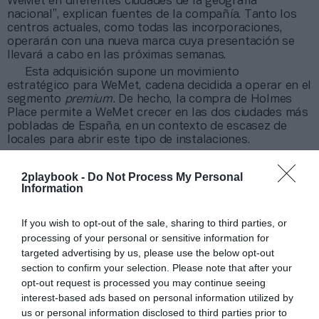
WeMet en diferentes ciudades de la geografía
nacional”, explican fuentes de la compañía. Tanto los
centros actuales, como todas las incorporaciones,
operarán con una nueva marca cuya presentación se
llevará a cabo en las próximas semanas.
Esta adquisición supone un movimiento
estratégico para WeMet, cadena decidida a operar en el
segmento
premium.
De hecho, la compra de Holmes
Place permite a WeMet crecer en las dos ciudades más
pobladas de España, en un contexto de escasez de
locales para abrir este tipo de instalaciones.
Es también un paso adelante para los hermanos
Pellón, que hace dos años abandonaron la dirección de
2playbook -
Do Not Process My Personal
Metropolitan después de tres décadas al frente, si bien
Information
continúan siendo accionistas.
Para Basic-Fit, esta transacción le permite concluir
If you wish to opt-out of the sale, sharing to third parties, or
su mayor operación corporativa en España y
processing of your personal or sensitive information for
desprenderse de cinco activos que no consideraba
targeted advertising by us, please use the below opt-out
estratégicos, al contar con piscina y zonas de agua,
section to confirm your selection. Please note that after your
entre otros servicios, que se alejan del modelo
low cost
opt-out request is processed you may continue seeing
de la cadena neerlandesa.
interest-based ads based on personal information utilized by
En total, la compañía neerlandesa pagó
48 millones
us or personal information disclosed to third parties prior to
de euros
por el conjunto del negocio de RSG Group en