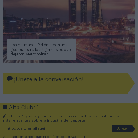
Los hermanos Pellón crean una
gestora para los 4 gimnasios que
dejaron Metropolitan
¡Únete a la conversación!
2P
Alta Club
¡Únete a 2Playbook y comparte con tus contactos los contenidos
más relevantes sobre la industria del deporte!
Al suscribirte aceptas la
política de privacidad
.