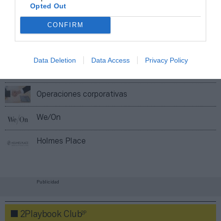
Opted Out
Imprimir
CONFIRM
Índex
2P
Data Deletion
Data Access
Privacy Policy
Basic-Fit
Operaciones corporativas
We/On
Holmes Place
Publicidad
2P
2Playbook Club