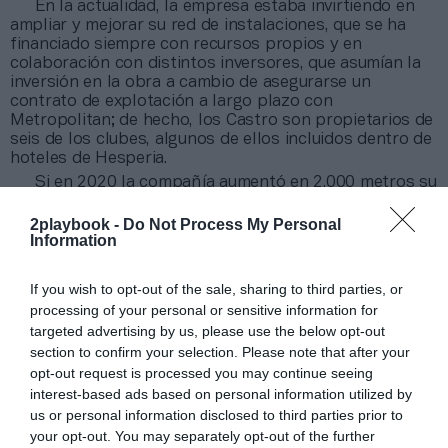
En la actualidad, la empresa estaba invirtiendo en
ampliar y mejorar su red de instalaciones, que se ha
financiado siempre con recursos propios y en
colaboración con distintos inversores, que asumían la
inversión en la obra a cambio de asegurarse un
contrato de explotación a largo plazo con
Metropolitan; de hecho, los Castro son propietarios de
seis de los clubes, algunos de ellos incluidos dentro de
hoteles de Hesperia.
Si en 2020 la compañía aumentó en 2.000 metros su
club de Bilbao y en 1.500 metros el de A Coruña, en
2021 sumó otros 1.500 metros su club de Barcelona
2playbook -
Do Not Process My Personal
ubicado en Gran Vía.
Este año le ha llegado el turno a
Information
Sevilla, que pasará a contar con 1.500 metros
cuadrados más
en los que habilitará un área social
If you wish to opt-out of the sale, sharing to third parties, or
más amplia, con
coworking,
y una sala de fitness más
processing of your personal or sensitive information for
grande, con espacios de entrenamiento de alta
targeted advertising by us, please use the below opt-out
intensidad (
Hiit
), boxeo y Crossmet, la marca creada
section to confirm your selection. Please note that after your
para identificar el entrenamiento funcional.
opt-out request is processed you may continue seeing
interest-based ads based on personal information utilized by
Metropolitan aspiraba a recuperar los 70
us or personal information disclosed to third parties prior to
millones de euros de facturación en
your opt-out. You may separately opt-out of the further