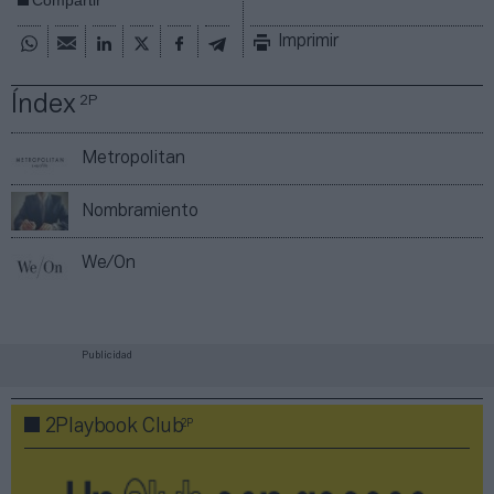
Imprimir
Índex
2P
Metropolitan
Nombramiento
We/On
Publicidad
2P
2Playbook Club