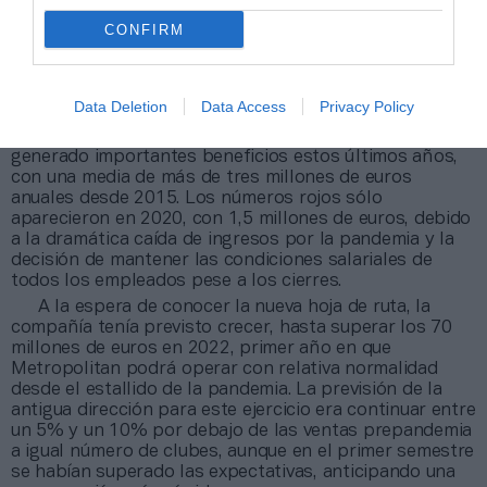
La compañía cerró 2021 con unos ingresos totales
de 60 millones de euros, un importe ligeramente
CONFIRM
superior al que registró en 2020, aunque 20 millones
por debajo de 2019, cuando la pandemia aún no había
hecho acto de presencia y los clubes de fitness podían
Data Deletion
Data Access
Privacy Policy
operar con normalidad.
En términos de rentabilidad, Metropolitan Spain ha
generado importantes beneficios estos últimos años,
con una media de más de tres millones de euros
anuales desde 2015. Los números rojos sólo
aparecieron en 2020, con 1,5 millones de euros, debido
a la dramática caída de ingresos por la pandemia y la
decisión de mantener las condiciones salariales de
todos los empleados pese a los cierres.
A la espera de conocer la nueva hoja de ruta, la
compañía tenía previsto crecer, hasta superar los 70
millones de euros en 2022, primer año en que
Metropolitan podrá operar con relativa normalidad
desde el estallido de la pandemia. La previsión de la
antigua dirección para este ejercicio era continuar entre
un 5% y un 10% por debajo de las ventas prepandemia
a igual número de clubes, aunque en el primer semestre
se habían superado las expectativas, anticipando una