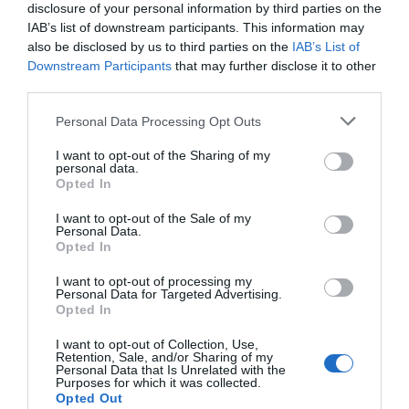
2022
disclosure of your personal information by third parties on the
IAB’s list of downstream participants. This information may
also be disclosed by us to third parties on the
IAB’s List of
También ha estado incorporando espacios boutique
Downstream Participants
that may further disclose it to other
en sus gimnasios, un proceso que inició con el centro
third parties.
de San Sebastián, puesto en marcha el año pasado. Se
trata de un centro de 20.000 metros cuadrados, entre
Personal Data Processing Opt Outs
espacio de entrenamiento interior y exterior, en el que
puede haber hasta siete actividades paralelas con
I want to opt-out of the Sharing of my
entrenador en la sala de fitness. La idea que tenía
personal data.
Opted In
meses atrás era trasladar esa filosofía a otros centros.
I want to opt-out of the Sale of my
A estas novedades se sumó la apuesta por el servicio
Personal Data.
de entrenamiento online, que le ha llevado a grabar
Opted In
contenidos para que sus clientes puedan entrenar
fuera del club cuando no puedan acudir. Para ello se ha
I want to opt-out of processing my
habilitado un estudio en el club de la calle Galileo, en
Personal Data for Targeted Advertising.
Barcelona, donde también tiene su sede. El inmueble es
Opted In
propiedad de la familia Castro, si bien un juzgado de
Galicia ha ordenado su subasta por 4,5 millones de
I want to opt-out of Collection, Use,
Retention, Sale, and/or Sharing of my
euros para hacer frente a las reclamaciones de un
Personal Data that Is Unrelated with the
grupo de extrabajadores de Grupo de Empresas Álvarez
Purposes for which it was collected.
(GEA).
Opted Out