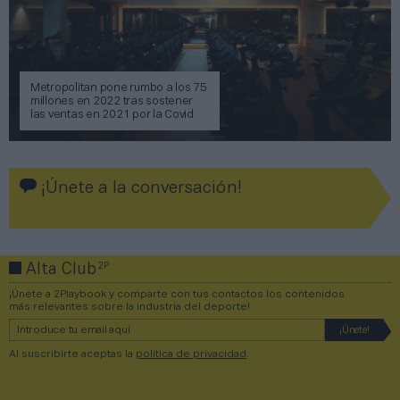
Metropolitan pone rumbo a los 75
millones en 2022 tras sostener
las ventas en 2021 por la Covid
¡Únete a la conversación!
2P
Alta Club
¡Únete a 2Playbook y comparte con tus contactos los contenidos
más relevantes sobre la industria del deporte!
Al suscribirte aceptas la
política de privacidad
.