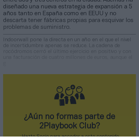
diseñado una nueva estrategia de expansión a 5
años tanto en España como en EEUU y no
descarta tener fábricas propias para esquivar los
problemas de suministro.
Indoorwall pone la directa en un año en el que el nivel
de incertidumbre apenas se reduce. La cadena de
rocódromos cerró el último ejercicio en positivo y con
una facturación de cuatro millones de euros, aunque el
g
¿Aún no formas parte de
2Playbook Club?
¡Hazte Socio para acceder a este contenido