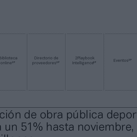
Biblioteca
Directorio de
2Playbook
2P
Eventos
2P
2P
2P
online
proveedores
Intelligence
ación de obra pública depor
a un 51% hasta noviembre,