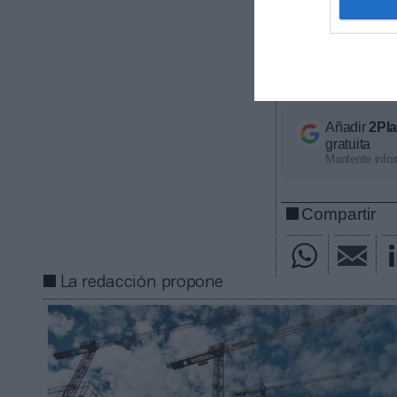
La plataform
deportivos en E
ubicación, segm
información, c
Añadir
2Pl
gratuita
Mantente infor
Compartir
La redacción propone