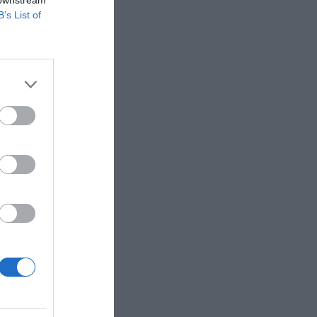
 downstream
B’s List of
 más del
litación
vadas que
inversión
726
pone un
iva creció
ado de
egocio de
l
dad.