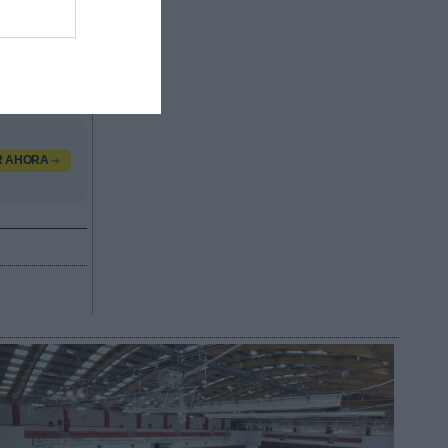
os
adena,
.
R AHORA