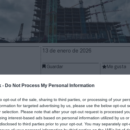
13 de enero de 2026
Guardar
Me gusta
e obra deportiva se dispara en los once primeros mes
k -
Do Not Process My Personal Information
nistraciones públicas españolas sacaron a concurs
bra y remodelación de equipamientos deportivos po
to opt-out of the sale, sharing to third parties, or processing of your per
uros
hasta noviembre, un
51,6% más
que en el mismo
formation for targeted advertising by us, please use the below opt-out s
r, cuando
se registraron 827,4 millones. En octubre,
r selection. Please note that after your opt-out request is processed y
te total registrado en 2024, 1.057 millones de euros
eing interest-based ads based on personal information utilized by us or
disclosed to third parties prior to your opt-out. You may separately opt-
cilitados por la patronal de la construcción Seopan