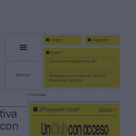
Login
Registro
Menú
2P
Push
¡Descubre Intelligence 2P!
Buscar
¡Recupera el contenido de PRO
Women in Sports!
Publicidad
2P
2Playbook Club
¡Únete!
tiva
 con