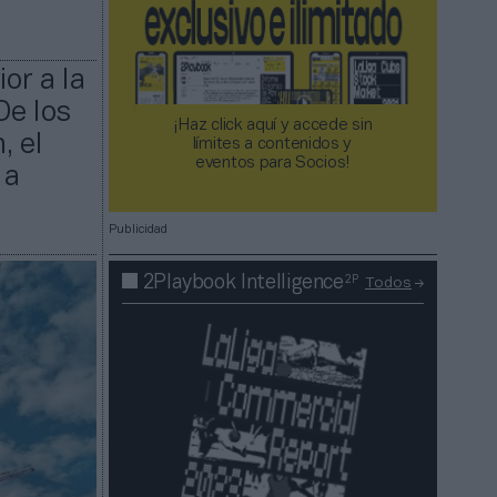
or a la
De los
¡Haz click aquí y accede sin
, el
límites a contenidos y
eventos para Socios!​​​​​​​
 a
Publicidad
2P
2Playbook Intelligence
Todos