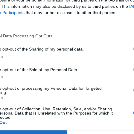
losure of your personal information by third parties on the IAB’s list of
la inversión pública
en equipamientos fue a parar a
. This information may also be disclosed by us to third parties on the
IA
ortivos
. Se destinaron
718,7 millones a obra nueva
,
Participants
that may further disclose it to other third parties.
 un año. Otros
535,5 millones
fueron a parar a
rehabi
n 12,5% más interanual.
no incluyen la inversión realizada por empresas pri
l Data Processing Opt Outs
pamientos municipales, ya que sólo se considera la 
as administraciones públicas.
o opt-out of the Sharing of my personal data.
In
s
administraciones públicas españolas
licitaron
28.
ros
en proyectos entre enero y noviembre, lo que su
o opt-out of the Sale of my Personal Data.
l 11,6%
respecto a 2024. Es decir: la licitación deport
In
superior a la evolución total.
to opt-out of processing my Personal Data for Targeted
ing.
In
ligence 2P
o opt-out of Collection, Use, Retention, Sale, and/or Sharing
 2P
es la unidad de estrategia e inteligencia de merc
ersonal Data that Is Unrelated with the Purposes for which it
lected.
 plataforma de datos monitoriza en tiempo real el n
Out
 de cadenas de gimnasios, para analizar y comparar e
al de las compañías en sus distintas líneas de activi