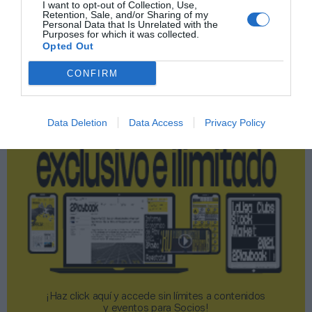
I want to opt-out of Collection, Use,
Retention, Sale, and/or Sharing of my
Personal Data that Is Unrelated with the
Publicidad
Purposes for which it was collected.
Opted Out
2P
2Playbook Club
CONFIRM
Data Deletion
Data Access
Privacy Policy
¡Haz click aquí y accede sin límites a contenidos
y eventos para Socios!​​​​​​​