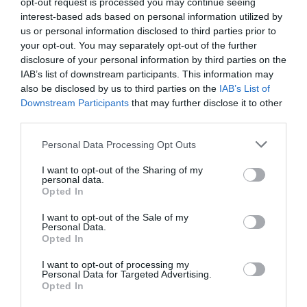
opt-out request is processed you may continue seeing
a expertos en creación de marca, pricing, expansión y
interest-based ads based on personal information utilized by
creación de experiencias. Puedes escucharlo aquí y
us or personal information disclosed to third parties prior to
suscribirte al boletín quincenal marcando PRO Fitness a
your opt-out. You may separately opt-out of the further
través de
este enlace
.
disclosure of your personal information by third parties on the
IAB’s list of downstream participants. This information may
Añadir
2Playbook
como fuente preferida de Google
also be disclosed by us to third parties on the
IAB’s List of
de forma gratuita
Downstream Participants
that may further disclose it to other
Mantente informado con las últimas noticias de actualidad.
third parties.
ACTIVAR AHORA
Personal Data Processing Opt Outs
I want to opt-out of the Sharing of my
Compartir
personal data.
Opted In
Imprimir
I want to opt-out of the Sale of my
Personal Data.
Índex
2P
Opted In
I want to opt-out of processing my
Life Time
Personal Data for Targeted Advertising.
Opted In