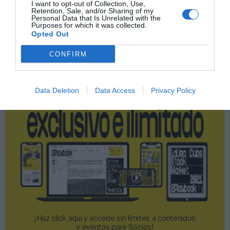
I want to opt-out of Collection, Use,
Retention, Sale, and/or Sharing of my
Personal Data that Is Unrelated with the
Publicidad
Purposes for which it was collected.
Opted Out
2P
2Playbook Club
CONFIRM
Data Deletion
Data Access
Privacy Policy
¡Haz click aquí y accede sin límites a contenidos
y eventos para Socios!​​​​​​​