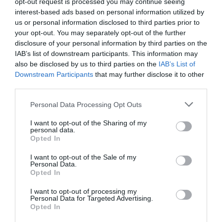
opt-out request is processed you may continue seeing
deportivas y un mapa con más de 3.700 centros
interest-based ads based on personal information utilized by
deportivos indexados. Si quieres más información,
us or personal information disclosed to third parties prior to
contacta con nosotros a través de
your opt-out. You may separately opt-out of the further
intelligence@2playbook.com.
disclosure of your personal information by third parties on the
IAB’s list of downstream participants. This information may
Añadir
2Playbook
como fuente preferida de Google
also be disclosed by us to third parties on the
IAB’s List of
de forma gratuita
Downstream Participants
that may further disclose it to other
Mantente informado con las últimas noticias de actualidad.
third parties.
ACTIVAR AHORA
Personal Data Processing Opt Outs
I want to opt-out of the Sharing of my
Compartir
personal data.
Opted In
Imprimir
I want to opt-out of the Sale of my
Personal Data.
Índex
2P
Opted In
I want to opt-out of processing my
Life Time
Personal Data for Targeted Advertising.
Opted In