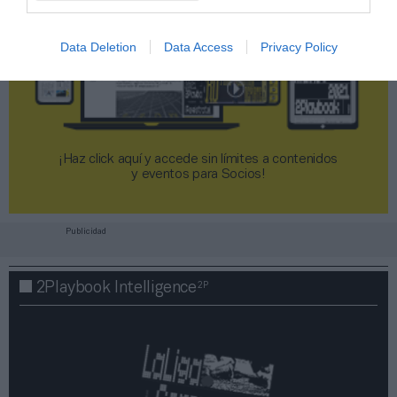
Data Deletion
Data Access
Privacy Policy
¡Haz click aquí y accede sin límites a contenidos
y eventos para Socios!​​​​​​​
Publicidad
2P
2Playbook Intelligence