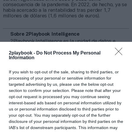
consecuencia de la pandemia. En 2022, de hecho, ya se
había acercado a la rentabilidad tras perder 1,7
millones de dólares (1,6 millones de euros).
Sobre 2Playbook Intelligence
2Playbook Intelligence
es la unidad de datos e
inteligencia de mercado de 2Playbook, cuya plataforma
de datos monitoriza en tiempo real el negocio de más
2playbook -
Do Not Process My Personal
Information
de una treintena de gestoras de instalaciones
deportivas y un mapa con más de 4.800 centros
deportivos indexados. Si quieres más información,
If you wish to opt-out of the sale, sharing to third parties, or
contacta con nosotros a través de
processing of your personal or sensitive information for
intelligence@2playbook.com
targeted advertising by us, please use the below opt-out
section to confirm your selection. Please note that after your
Añadir
2Playbook
como fuente preferida de Google
opt-out request is processed you may continue seeing
de forma gratuita
interest-based ads based on personal information utilized by
Mantente informado con las últimas noticias de actualidad.
us or personal information disclosed to third parties prior to
ACTIVAR AHORA
your opt-out. You may separately opt-out of the further
disclosure of your personal information by third parties on the
IAB’s list of downstream participants. This information may