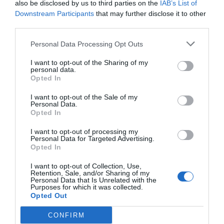
Compartir
also be disclosed by us to third parties on the
IAB’s List of
Downstream Participants
that may further disclose it to other
Imprimir
third parties.
Personal Data Processing Opt Outs
Índex
2P
I want to opt-out of the Sharing of my
personal data.
Life Time
Opted In
I want to opt-out of the Sale of my
Personal Data.
Opted In
Publicidad
I want to opt-out of processing my
Personal Data for Targeted Advertising.
Opted In
2P
2Playbook Club
I want to opt-out of Collection, Use,
Retention, Sale, and/or Sharing of my
Personal Data that Is Unrelated with the
Purposes for which it was collected.
Opted Out
CONFIRM