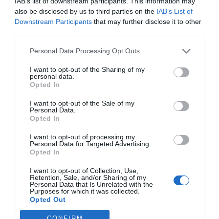
IAB’s list of downstream participants. This information may
also be disclosed by us to third parties on the
IAB’s List of
Sano Center
Downstream Participants
that may further disclose it to other
third parties.
Grupo DiR
Personal Data Processing Opt Outs
Forus
I want to opt-out of the Sharing of my
personal data.
Opted In
Brooklyn Fitboxing
I want to opt-out of the Sale of my
Personal Data.
Opted In
Publicidad
I want to opt-out of processing my
Personal Data for Targeted Advertising.
Opted In
2P
2Playbook Club
I want to opt-out of Collection, Use,
Retention, Sale, and/or Sharing of my
Personal Data that Is Unrelated with the
Purposes for which it was collected.
Opted Out
CONFIRM