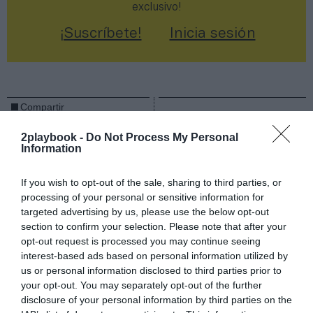
exclusivo!
¡Suscríbete!
Inicia sesión
Compartir
Imprimir
2playbook -
Do Not Process My Personal
Information
Índex
2P
If you wish to opt-out of the sale, sharing to third parties, or
processing of your personal or sensitive information for
Synergym
targeted advertising by us, please use the below opt-out
section to confirm your selection. Please note that after your
opt-out request is processed you may continue seeing
VivaGym
interest-based ads based on personal information utilized by
us or personal information disclosed to third parties prior to
Basic-Fit
your opt-out. You may separately opt-out of the further
disclosure of your personal information by third parties on the
Fitness Park