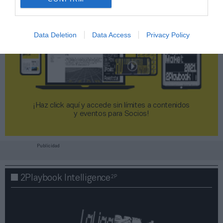
Data Deletion
Data Access
Privacy Policy
¡Haz click aquí y accede sin límites a contenidos
y eventos para Socios!​​​​​​​
Publicidad
2P
2Playbook Intelligence