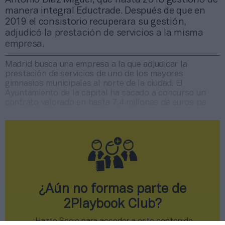
manera integral Eductrade. Después de que en
2019 el consistorio recuperara su gestión,
adjudicó la prestación de servicios a la misma
empresa.
Madrid busca una empresa a la que adjudicar la
prestación de servicios de uno de los mayores
gimnasios municipales al norte de la ciudad. El
Ayuntamiento de la capital ha sacado a concurso un
contrato valorado en hasta 7,4 millones de euros pa
¿Aún no formas parte de
2Playbook Club?
¡Hazte Socio para acceder a este contenido