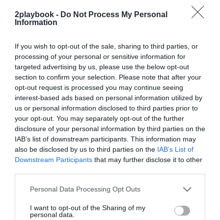
exclusivo!
2playbook -
Do Not Process My Personal
Information
¡Suscríbete!
Inicia sesión
If you wish to opt-out of the sale, sharing to third parties, or
processing of your personal or sensitive information for
targeted advertising by us, please use the below opt-out
Compartir
section to confirm your selection. Please note that after your
opt-out request is processed you may continue seeing
Imprimir
interest-based ads based on personal information utilized by
us or personal information disclosed to third parties prior to
your opt-out. You may separately opt-out of the further
Índex
2P
disclosure of your personal information by third parties on the
IAB’s list of downstream participants. This information may
Ayuntamiento de Madrid
also be disclosed by us to third parties on the
IAB’s List of
Downstream Participants
that may further disclose it to other
third parties.
Publicidad
Personal Data Processing Opt Outs
I want to opt-out of the Sharing of my
personal data.
2P
2Playbook Club