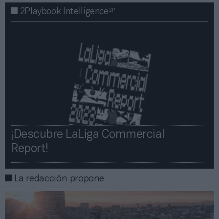
2P
2Playbook Intelligence
¡Descubre LaLiga Commercial
Report!​​
La redacción propone