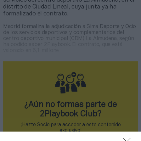
distrito de Ciudad Lineal, cuya junta ya ha
formalizado el contrato.
Madrid formaliza la adjudicación a Sima Deporte y Ocio
de los servicios deportivos y complementarios del
centro deportivo municipal (CDM) La Almudena, según
ha podido saber 2Playbook. El contrato, que está
valorado en 6,1 millone
¿Aún no formas parte de
2Playbook Club?
¡Hazte Socio para acceder a este contenido
exclusivo!