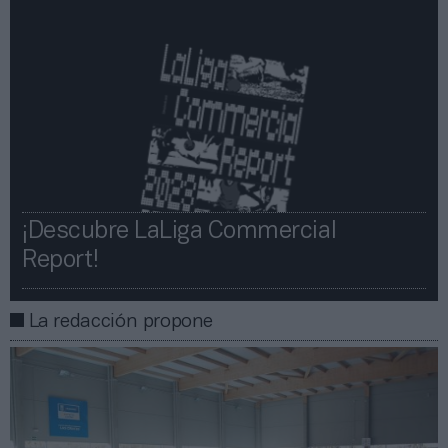
¡Descubre LaLiga Commercial
Report!​​
La redacción propone