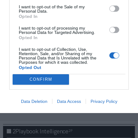
I want to opt-out of the Sale of my
Personal Data.
Opted In
I want to opt-out of processing my
Personal Data for Targeted Advertising.
Opted In
I want to opt-out of Collection, Use,
Retention, Sale, and/or Sharing of my
Personal Data that Is Unrelated with the
Purposes for which it was collected.
Opted Out
CONFIRM
¡Haz click aquí y accede sin límites a contenidos
y eventos para Socios!​​​​​​​
Data Deletion
Data Access
Privacy Policy
Publicidad
2P
2Playbook Intelligence