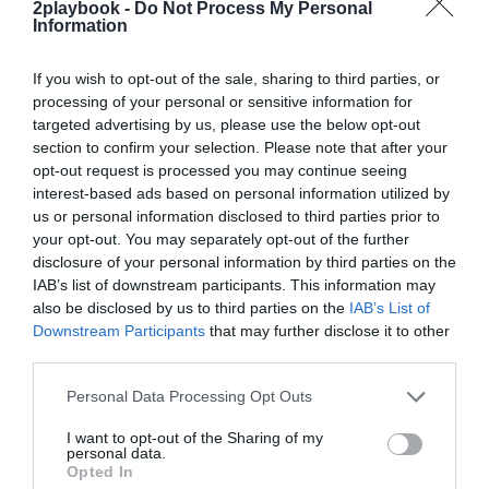
¡Suscríbete!
Inicia sesión
2playbook -
Do Not Process My Personal
Information
If you wish to opt-out of the sale, sharing to third parties, or
processing of your personal or sensitive information for
Compartir
targeted advertising by us, please use the below opt-out
section to confirm your selection. Please note that after your
Imprimir
opt-out request is processed you may continue seeing
interest-based ads based on personal information utilized by
us or personal information disclosed to third parties prior to
Índex
2P
your opt-out. You may separately opt-out of the further
disclosure of your personal information by third parties on the
Ayuntamiento de Madrid
IAB’s list of downstream participants. This information may
also be disclosed by us to third parties on the
IAB’s List of
Downstream Participants
that may further disclose it to other
third parties.
Publicidad
Personal Data Processing Opt Outs
I want to opt-out of the Sharing of my
2P
2Playbook Club
personal data.
Opted In