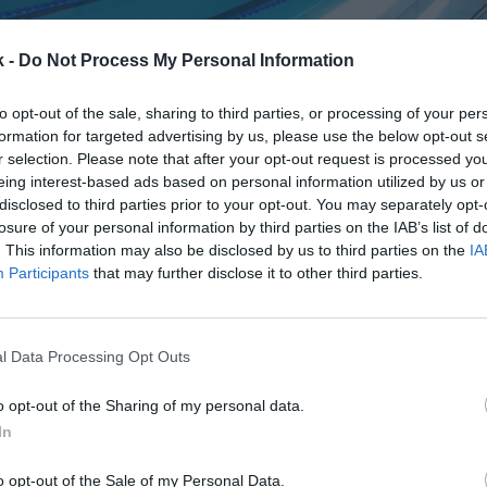
k -
Do Not Process My Personal Information
to opt-out of the sale, sharing to third parties, or processing of your per
formation for targeted advertising by us, please use the below opt-out s
r selection. Please note that after your opt-out request is processed y
eing interest-based ads based on personal information utilized by us or
16 de enero de 2024
disclosed to third parties prior to your opt-out. You may separately opt-
losure of your personal information by third parties on the IAB’s list of
. This information may also be disclosed by us to third parties on the
IA
Guardar
Me gusta
Participants
that may further disclose it to other third parties.
a abrazando la colaboración público-privada para g
cipales. El equipo liderado por José Luis Martínez-
l Data Processing Opt Outs
inuidad al modelo de gestión que empezó e
o opt-out of the Sharing of my personal data.
In
o opt-out of the Sale of my Personal Data.