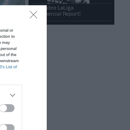
¡Descubre LaLiga
Commercial Report!​​
sonal or
ection to
ou may
 personal
out of the
 downstream
B’s List of
estionar
Almeida