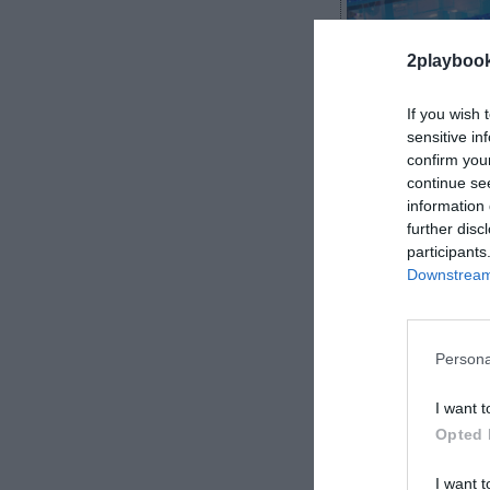
2playboo
If you wish 
sensitive in
confirm you
continue se
Roger Requena
information 
further disc
participants
Downstream 
Madrid continú
gimnasios muni
Persona
busca dar cont
I want t
Opted 
I want t