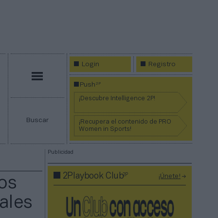
Login
Registro
Menú
2P
Push
¡Descubre Intelligence 2P!
Buscar
¡Recupera el contenido de PRO
Women in Sports!
Publicidad
2P
2Playbook Club
¡Únete!
ios
ales