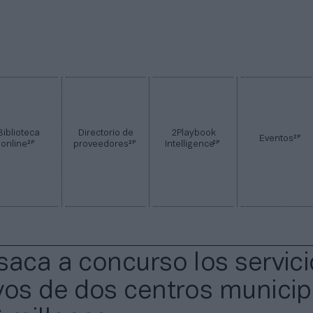
Biblioteca
Directorio de
2Playbook
2P
Eventos
2P
2P
2P
online
proveedores
Intelligence
saca a concurso los servic
vos de dos centros municip