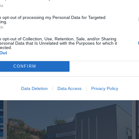
In
to opt-out of processing my Personal Data for Targeted
n no formas parte de 2Playbook Club
ing.
In
¡Hazte Socio para acceder a este contenido exclusivo!
o opt-out of Collection, Use, Retention, Sale, and/or Sharing
¡Suscríbete!
Inicia sesión
ersonal Data that Is Unrelated with the Purposes for which it
lected.
Out
CONFIRM
Imprimir
Data Deletion
Data Access
Privacy Policy