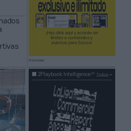
onados
a
¡Haz click aquí y accede sin
límites a contenidos y
eventos para Socios!​​​​​​​
rtivas
Publicidad
2P
2Playbook Intelligence
Todos