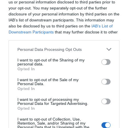
us or personal information disclosed to third parties prior to
your opt-out. You may separately opt-out of the further
Añadir
2Playbook
como fuente preferida de Google
disclosure of your personal information by third parties on the
de forma gratuita
IAB’s list of downstream participants. This information may
Mantente informado con las últimas noticias de actualidad.
also be disclosed by us to third parties on the
IAB’s List of
ACTIVAR AHORA
Downstream Participants
that may further disclose it to other
third parties.
Personal Data Processing Opt Outs
Compartir
I want to opt-out of the Sharing of my
Imprimir
personal data.
Opted In
Índex
2P
I want to opt-out of the Sale of my
Personal Data.
Opted In
Ayuntamiento de Madrid
I want to opt-out of processing my
Personal Data for Targeted Advertising.
Opted In
Publicidad
I want to opt-out of Collection, Use,
Retention, Sale, and/or Sharing of my
Personal Data that Is Unrelated with the