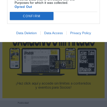
Purposes for which it was collected.
2P
2Playbook Club
Opted Out
CONFIRM
Data Deletion
Data Access
Privacy Policy
¡Haz click aquí y accede sin límites a contenidos
y eventos para Socios!​​​​​​​
Publicidad