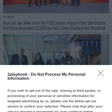
Pol Martí
Ayuso se alía con la FEB para organizar partidos
del Eurobasket 2029 en la Comunidad de Madrid
2playbook -
Do Not Process My Personal
Information
If you wish to opt-out of the sale, sharing to third parties, or
processing of your personal or sensitive information for
targeted advertising by us, please use the below opt-out
2Playbook
section to confirm your selection. Please note that after your
El Movistar Arena gana aforo y superará los
opt-out request is processed you may continue seeing