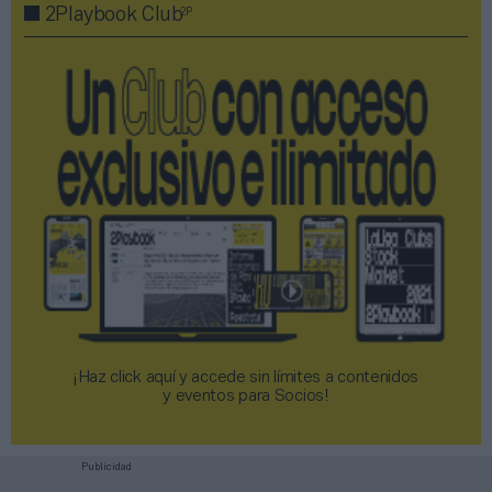
2P
2Playbook Club
¡Haz click aquí y accede sin límites a contenidos
y eventos para Socios!​​​​​​​
Publicidad