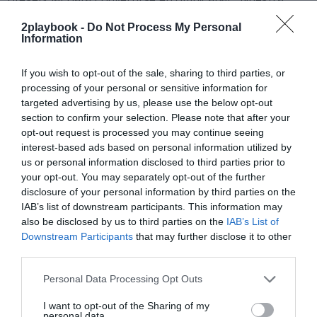
presencial para convertirse en omnicanal. “Nuestra
oferta ahora es en parte digital, aunque
es verdad que
2playbook -
Do Not Process My Personal
al principio la opción online tenía mucha fuerza,
Information
hemos visto que esta opción baja de una manera
importante
; aunque es casi residual, la vamos a seguir
manteniendo”, añadió. Dentro de esa oferta más
If you wish to opt-out of the sale, sharing to third parties, or
amplia, se espera que el sector amplía su oferta de
processing of your personal or sensitive information for
servicios. “Tenemos que potenciar el modelo híbridro,
targeted advertising by us, please use the below opt-out
hacer discurso no sólo de ofrecer ejercicio, sino de
section to confirm your selection. Please note that after your
incorporar la nutrición, el descanso, hablar de salud”,
opt-out request is processed you may continue seeing
explicó Tarragó.
interest-based ads based on personal information utilized by
Y, a mayor servicio, ¿mayor precio? En un momento
us or personal information disclosed to third parties prior to
en que los costes salariales, de suministros y de
your opt-out. You may separately opt-out of the further
alquiler van al alza, el sector apunta a un aumento del
disclosure of your personal information by third parties on the
precio de la cuota, aunque algunos directivos tienen
algunas reservas al respecto. “Vamos a subir los
IAB’s list of downstream participants. This information may
precios en la medida que podamos porque entendemos
also be disclosed by us to third parties on the
IAB’s List of
que no hacerlo sería insostenible; eso sí, debe ir
Downstream Participants
that may further disclose it to other
acompañada de una mejora en los servicios”, defendió
third parties.
Triana.
En el segmento
low cost
, que tradicionalmente se ha
Personal Data Processing Opt Outs
situado por debajo de la tarifa mensual de 30 euros, el
debate está servido. Cadenas como DreamFit o McFit
I want to opt-out of the Sharing of my
personal data.
han subido la cuota. También la ha ajustado al alza