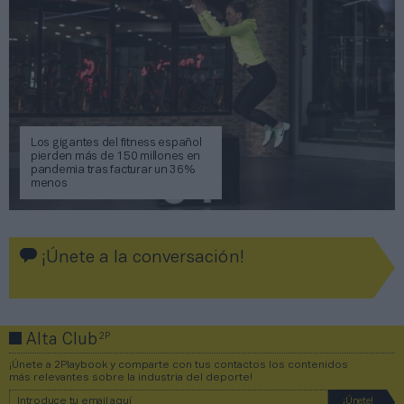
Los gigantes del fitness español
pierden más de 150 millones en
pandemia tras facturar un 36%
menos
¡Únete a la conversación!
2P
Alta Club
¡Únete a 2Playbook y comparte con tus contactos los contenidos
más relevantes sobre la industria del deporte!