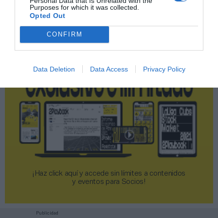
Personal Data that Is Unrelated with the
Purposes for which it was collected.
2P
2Playbook Club
Opted Out
CONFIRM
Data Deletion
Data Access
Privacy Policy
¡Haz click aquí y accede sin límites a contenidos
y eventos para Socios!​​​​​​​
Publicidad