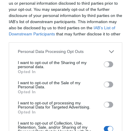
Añadir
2Playbook
como fuente preferida de Google
us or personal information disclosed to third parties prior to
de forma gratuita
your opt-out. You may separately opt-out of the further
Mantente informado con las últimas noticias de actualidad.
disclosure of your personal information by third parties on the
ACTIVAR AHORA
IAB’s list of downstream participants. This information may
also be disclosed by us to third parties on the
IAB’s List of
Downstream Participants
that may further disclose it to other
Compartir
third parties.
Imprimir
Personal Data Processing Opt Outs
I want to opt-out of the Sharing of my
personal data.
Índex
2P
Opted In
Metropolitan
I want to opt-out of the Sale of my
Personal Data.
Opted In
Barcelona Open Banc Sabadell
I want to opt-out of processing my
Personal Data for Targeted Advertising.
Opted In
Publicidad
I want to opt-out of Collection, Use,
Retention, Sale, and/or Sharing of my