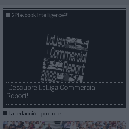
2P
2Playbook Intelligence
¡Descubre LaLiga Commercial
Report!​​
La redacción propone