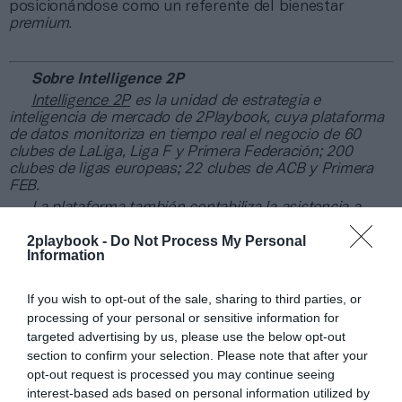
posicionándose como un referente del bienestar
premium
.
Sobre Intelligence 2P
Intelligence 2P
es la unidad de estrategia e
inteligencia de mercado de 2Playbook, cuya plataforma
de datos monitoriza en tiempo real el negocio de 60
clubes de LaLiga, Liga F y Primera Federación; 200
clubes de ligas europeas; 22 clubes de ACB y Primera
FEB.
La plataforma también contabiliza la asistencia a
todos los eventos deportivos, de entretenimiento y
2playbook -
Do Not Process My Personal
música en España, así como más de 25.000 contratos
Information
de patrocinio en el mercado español y otros 7.000
contratos de las ligas europeas y norteamericanas de
fútbol y baloncesto, segmentados por competición,
If you wish to opt-out of the sale, sharing to third parties, or
tipología de activos, marcas, categorías de producto y
processing of your personal or sensitive information for
valor económico aproximado de cada acuerdo. Si
targeted advertising by us, please use the below opt-out
quieres más información, contacta con nosotros a
section to confirm your selection. Please note that after your
través de
intelligence@2playbook.com
.
opt-out request is processed you may continue seeing
interest-based ads based on personal information utilized by