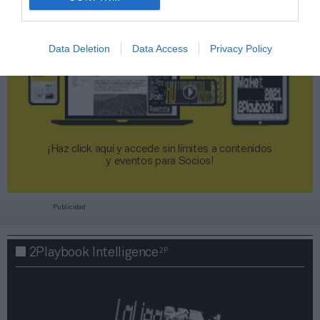
Data Deletion
Data Access
Privacy Policy
¡Haz click aquí y accede sin límites a contenidos
y eventos para Socios!​​​​​​​
Publicidad
2P
2Playbook Intelligence