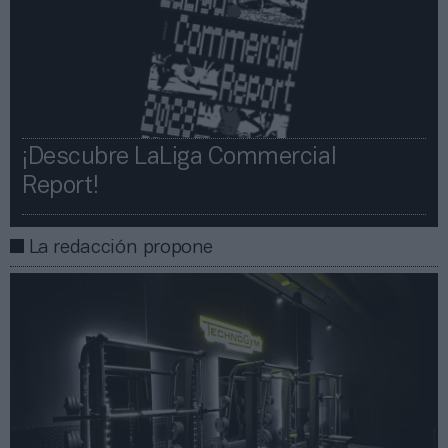
¡Descubre LaLiga Commercial
Report!​​
La redacción propone