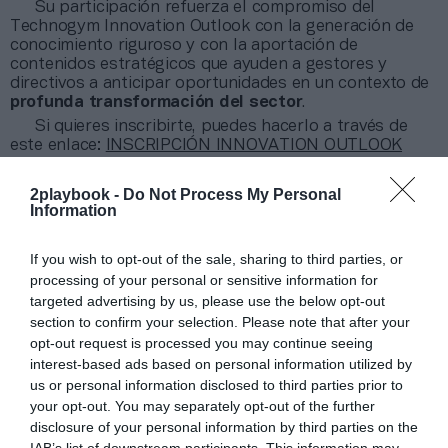
Su participación refuerza el compromiso del
Technogym Innovation Outlook con la generación de
conocimiento riguroso y con la aportación de
contenidos estratégicos que ayuden a gestores y
directivos a anticipar oportunidades en un contexto de
profunda transformación del sector
.
Si quieres inscribirte, puedes hacerlo a través de
este enlace:
INSCRIPCIÓN INNOVATION OUTLOOK
TECHNOGYM
Por la tarde, a partir de las 15:00 horas, en el mismo
2playbook -
Do Not Process My Personal
auditorio, tendrá lugar el Wellness Institute Series, un
Information
encuentro orientado a
entrenadores, fisioterapeutas
y preparadores físicos
. En este marco, el Dr. Izquierdo
If you wish to opt-out of the sale, sharing to third parties, or
abrirá el programa con la conferencia inaugural sobre
processing of your personal or sensitive information for
longevidad funcional
, que dará paso a distintas
targeted advertising by us, please use the below opt-out
ponencias especializadas.
section to confirm your selection. Please note that after your
opt-out request is processed you may continue seeing
Añadir
2Playbook
como fuente preferida de Google
interest-based ads based on personal information utilized by
de forma gratuita
us or personal information disclosed to third parties prior to
Mantente informado con las últimas noticias de actualidad.
ACTIVAR AHORA
your opt-out. You may separately opt-out of the further
disclosure of your personal information by third parties on the
IAB’s list of downstream participants. This information may