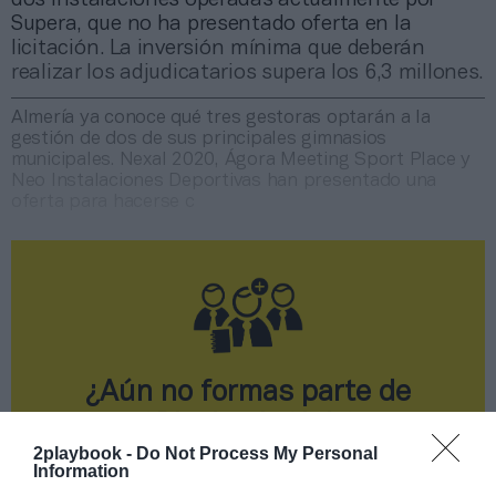
Supera, que no ha presentado oferta en la
licitación. La inversión mínima que deberán
realizar los adjudicatarios supera los 6,3 millones.
Almería ya conoce qué tres gestoras optarán a la
gestión de dos de sus principales gimnasios
municipales. Nexal 2020, Ágora Meeting Sport Place y
Neo Instalaciones Deportivas han presentado una
oferta para hacerse c
¿Aún no formas parte de
2Playbook Club?
2playbook -
Do Not Process My Personal
¡Hazte Socio para acceder a este contenido
Information
exclusivo!