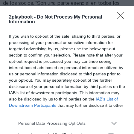
de los socios. “Son una parte esencial en todos los
procesos que llevamos a cabo”, afirma Ruiz de Zárate.
Para ello, el centro ha llevado a cabo varias reuniones y
2playbook -
Do Not Process My Personal
focus group
con los abonados
para que “fueran parte
Information
activa de este proceso de transformación”. Tras este
proceso, se han implementado algunas de las
If you wish to opt-out of the sale, sharing to third parties, or
propuestas trasladadas.
processing of your personal or sensitive information for
targeted advertising by us, please use the below opt-out
section to confirm your selection. Please note that after your
opt-out request is processed you may continue seeing
interest-based ads based on personal information utilized by
us or personal information disclosed to third parties prior to
your opt-out. You may separately opt-out of the further
disclosure of your personal information by third parties on the
En palabras del director de BAKH, “el objetivo es
IAB’s list of downstream participants. This information may
dar el mejor servicio y más puntero a nuestros socios,
also be disclosed by us to third parties on the
IAB’s List of
con confort y vanguardia, y que perciban resultados a
Downstream Participants
that may further disclose it to other
nivel físico y mental sintiendo que el
ocio y el ejercicio
físico pueden ir de la mano
”. De ahí que los
third parties.
trabajadores del área de fitness visiten otros centros
de vanguardia y las principales ferias del sector.
Personal Data Processing Opt Outs
“El principal
reto
del sector es ser capaces de dar