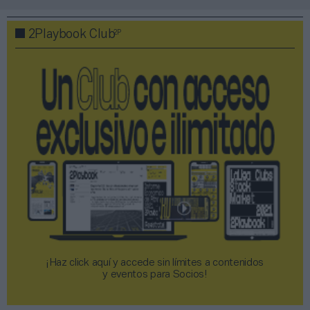
2P
2Playbook Club
¡Haz click aquí y accede sin límites a contenidos
y eventos para Socios!​​​​​​​