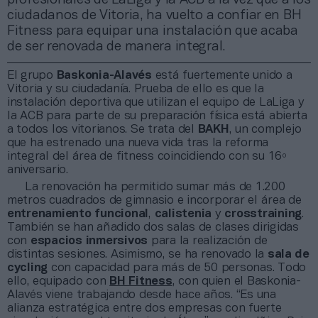
ciudadanos de Vitoria, ha vuelto a confiar en BH
Fitness para equipar una instalación que acaba
de ser renovada de manera integral.
El grupo
Baskonia-Alavés
está fuertemente unido a
Vitoria y su ciudadanía. Prueba de ello es que la
instalación deportiva que utilizan el equipo de LaLiga y
la ACB para parte de su preparación física está abierta
a todos los vitorianos. Se trata del
BAKH
, un complejo
que ha estrenado una nueva vida tras la reforma
integral del área de fitness coincidiendo con su 16º
aniversario.
La renovación ha permitido sumar más de 1.200
metros cuadrados de gimnasio e incorporar el área de
entrenamiento funcional
,
calistenia
y
crosstraining
.
También se han añadido dos salas de clases dirigidas
con
espacios inmersivos
para la realización de
distintas sesiones. Asimismo, se ha renovado la
sala de
cycling
con capacidad para más de 50 personas. Todo
ello, equipado con
BH Fitness
, con quien el Baskonia-
Alavés viene trabajando desde hace años. “Es una
alianza estratégica entre dos empresas con fuerte