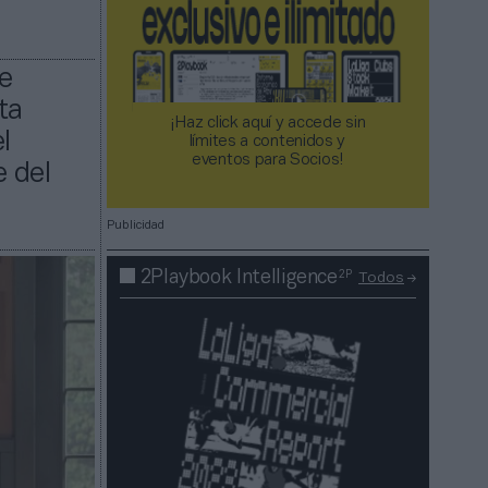
e
ta
¡Haz click aquí y accede sin
l
límites a contenidos y
eventos para Socios!​​​​​​​
e del
Publicidad
2P
2Playbook Intelligence
Todos