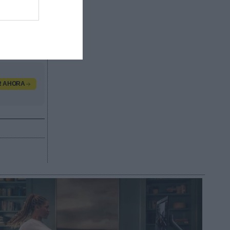
ado de
egocio de
 mapa con
ción,
R AHORA