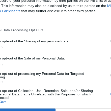
losure of your personal information by third parties on the IAB’s list of
% menos interanual. El motivo principal fue que las 
. This information may also be disclosed by us to third parties on the
IA
onectado de fitness cayeron un 12,2%, hasta 991,7
Participants
that may further disclose it to other third parties.
,6 millones de euros). El ligero aumento del negocio 
a su plataforma de entreno online no mitigó esa caíd
licación facturó 1.708,7 millones de dólares
(1.520
l Data Processing Opt Outs
ros), un 2,3% más.
 sigue enfocada en la optimización de costes y la
m
o opt-out of the Sharing of my personal data.
inanciera, así como la
búsqueda de un nuevo conse
In
ome las riendas de la empresa tras la
salida de Barr
sado mayo. En total, Peloton tiene
6,4 millones de 
o opt-out of the Sale of my Personal Data.
e los cuales 2,9 millones cuentan con equipamiento 
In
sa, mientras que 615.000 usuarios pagan la suscripc
e entrenar sin tener una cinta de correr, un remo o 
to opt-out of processing my Personal Data for Targeted
ing.
ica conectada.
Esta
app
ha perdido cerca de 200.00
In
n un año.
o opt-out of Collection, Use, Retention, Sale, and/or Sharing
ersonal Data that Is Unrelated with the Purposes for which it
lected.
Out
ligence 2P