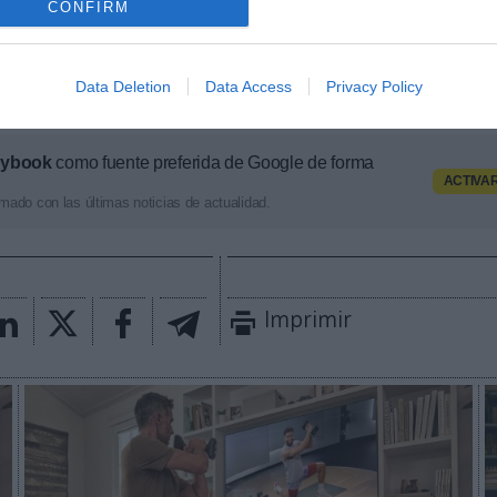
 2P
es la unidad de estrategia e inteligencia de merc
CONFIRM
 plataforma de datos monitoriza en tiempo real el n
intena de gestoras de instalaciones deportivas y un
entros deportivos indexados. Si quieres más informa
Data Deletion
Data Access
Privacy Policy
osotros a través de
intelligence@2playbook.com
.
aybook
como fuente preferida de Google de forma
ACTIVA
mado con las últimas noticias de actualidad.
Imprimir