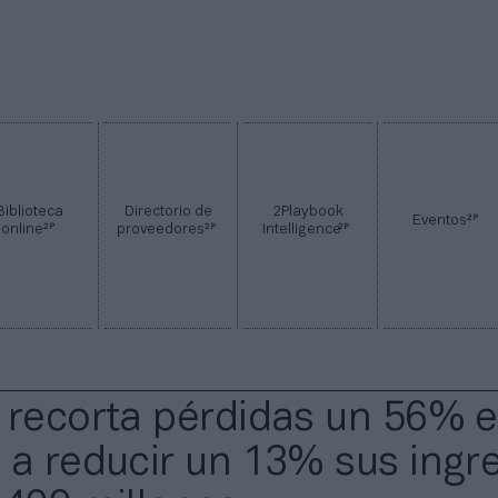
Biblioteca
Directorio de
2Playbook
2P
Eventos
2P
2P
2P
online
proveedores
Intelligence
 recorta pérdidas un 56% e
 a reducir un 13% sus ingr