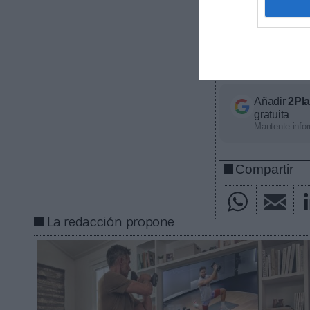
Intelligence
2Playbook, cuya
más de una tre
más de 6.600 c
contacta con n
Añadir
2Pl
gratuita
Mantente infor
Compartir
La redacción propone