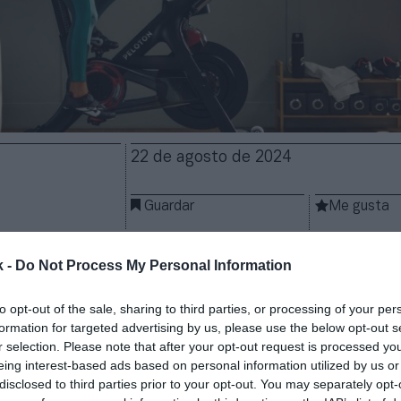
22 de agosto de 2024
Guardar
Me gusta
 sus números rojos pero continúa lejos de la rentabi
k -
Do Not Process My Personal Information
ounidense especializada en entrenamiento online c
 2024, que va de julio a junio, con unas
pérdidas de 5
to opt-out of the sale, sharing to third parties, or processing of your per
lares
(491,2 millones de euros). Fue
un 56,3% menos
formation for targeted advertising by us, please use the below opt-out s
acias a que la compañía redujo costes, pues los ing
r selection. Please note that after your opt-out request is processed y
eing interest-based ads based on personal information utilized by us or
disclosed to third parties prior to your opt-out. You may separately opt-
facturó 2.700,5 millones de dólares
(2.403,5 millon