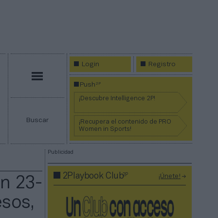
Login
Registro
Menú
2P
Push
¡Descubre Intelligence 2P!
Buscar
¡Recupera el contenido de PRO
Women in Sports!
Publicidad
2P
2Playbook Club
¡Únete!
n 23-
esos,