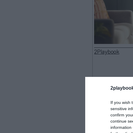
2Playbook
Peloton
recorta
2playboo
compañía estad
ejercicio fiscal
If you wish 
millones de dó
sensitive in
año anterior gr
confirm you
empeoraron.
continue se
information 
La empresa