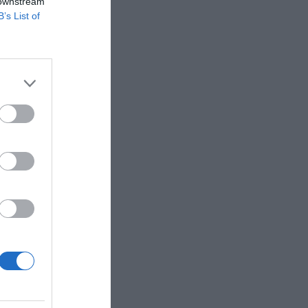
 downstream
ventas de
B’s List of
 millones
de las
a. En
,7
ejora de
jero
y
usuarios
para
ión a la
una
0