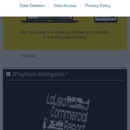
Data Deletion
Data Access
Privacy Policy
¡Haz click aquí y accede sin límites a contenidos
y eventos para Socios!​​​​​​​
Publicidad
2P
2Playbook Intelligence