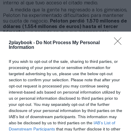
interno al que tuvo acceso el citado medio.
A medida que la gente ha regresado a los gimnasios,
Peloton ha experimentado dificultades para mantener
su cuota de negocio.
Peloton perdió 1.570 millones de
dólares (1.554 millones de euros) hasta el tercer
trimestre
, un periodo en que sus ingresos sólo
mejoraron un 5,9%. En total, cerró los primeros tres
2playbook -
Do Not Process My Personal
trimestres del año con 1.891,9 millones de dólares
Information
(1.873,5 millones de euros) facturados a través de la
venta de equipamiento, un 24,1% menos que durante el
mismo periodo del año anterior.
If you wish to opt-out of the sale, sharing to third parties, or
processing of your personal or sensitive information for
Añadir
2Playbook
como fuente preferida de Google
targeted advertising by us, please use the below opt-out
de forma gratuita
section to confirm your selection. Please note that after your
Mantente informado con las últimas noticias de actualidad.
opt-out request is processed you may continue seeing
ACTIVAR AHORA
interest-based ads based on personal information utilized by
us or personal information disclosed to third parties prior to
your opt-out. You may separately opt-out of the further
disclosure of your personal information by third parties on the
Compartir
IAB’s list of downstream participants. This information may
also be disclosed by us to third parties on the
IAB’s List of
Imprimir
Downstream Participants
that may further disclose it to other