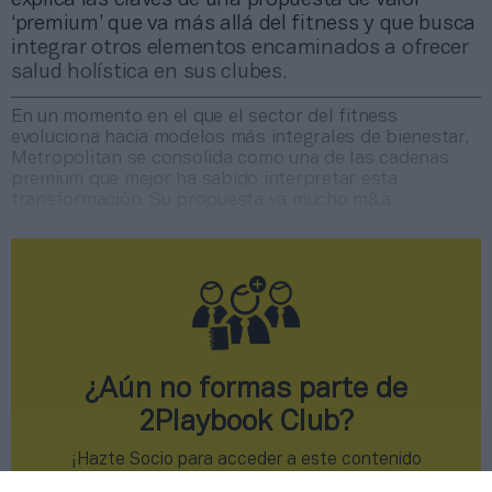
‘premium’ que va más allá del fitness y que busca
integrar otros elementos encaminados a ofrecer
salud holística en sus clubes.
En un momento en el que el sector del fitness
evoluciona hacia modelos más integrales de bienestar,
Metropolitan se consolida como una de las cadenas
premium que mejor ha sabido interpretar esta
transformación. Su propuesta va mucho m&a
¿Aún no formas parte de
2Playbook Club?
¡Hazte Socio para acceder a este contenido
exclusivo!