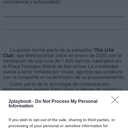
consciencia y autocuidado”.
La acción forma parte de la campaña
‘The Life
Club’
, que Metropolitan inició en enero de 2025 con la
instalación de una lona de 1.430 metros cuadrados en
la Plaça Francesc Macià de Barcelona. La creatividad
vuelve a estar firmada por Imaxe, agencia que colabora
con la compañía en la definición de su posicionamiento.
Como parte de la estrategia de comunicación,
Metropolitan enviará ‘Fast Good’ a líderes de opinión y
embajadores de marca, con el objetivo de generar
visibilidad en redes y reforzar la conversación sobre el
2playbook -
Do Not Process My Personal
Information
club.
If you wish to opt-out of the sale, sharing to third parties, or
Sobre Intelligence 2P
processing of your personal or sensitive information for