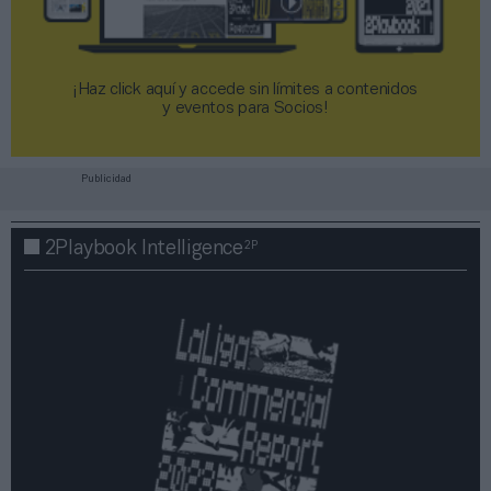
¡Haz click aquí y accede sin límites a contenidos
y eventos para Socios!​​​​​​​
Publicidad
2P
2Playbook Intelligence