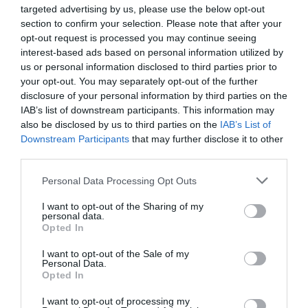
Intelligence 2P
es la unidad de estrategia e
targeted advertising by us, please use the below opt-out
inteligencia de mercado de 2Playbook, cuya plataforma
section to confirm your selection. Please note that after your
de datos monitoriza más de 34.000 contratos de
opt-out request is processed you may continue seeing
patrocinio, de los que 25.000 corresponden al mercado
interest-based ads based on personal information utilized by
español y más de 8.000 a propiedades deportivas y
us or personal information disclosed to third parties prior to
competiciones internacionales, segmentados por
your opt-out. You may separately opt-out of the further
competición, tipología de activos, marcas, categorías de
producto y valor económico aproximado de cada
disclosure of your personal information by third parties on the
acuerdo. Si quieres más información, contacta con
IAB’s list of downstream participants. This information may
nosotros en
intelligence@2playbook.com
.
also be disclosed by us to third parties on the
IAB’s List of
Downstream Participants
that may further disclose it to other
Añadir
2Playbook
como fuente preferida de Google
third parties.
de forma gratuita
Mantente informado con las últimas noticias de actualidad.
Personal Data Processing Opt Outs
ACTIVAR AHORA
I want to opt-out of the Sharing of my
personal data.
Opted In
Compartir
I want to opt-out of the Sale of my
Personal Data.
Imprimir
Opted In
I want to opt-out of processing my
2P