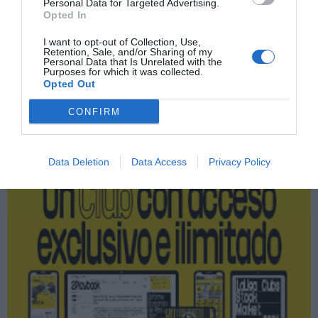
Índex
Personal Data for Targeted Advertising.
Opted In
Metropolitan
I want to opt-out of Collection, Use,
Retention, Sale, and/or Sharing of my
Personal Data that Is Unrelated with the
Purposes for which it was collected.
Opted Out
Publicidad
CONFIRM
2P
2Playbook Club
Data Deletion
Data Access
Privacy Policy