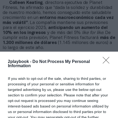
Colleen Keating
, directora ejecutiva de Planet
Fitness, ha afirmado que “dada la solidez y durabilidad
de nuestro modelo, hemos conseguido este saludable
crecimiento en un
entorno macroeconómico cada vez
más volátil”
. La compañía mantiene sus previsiones
para el ejercicio 2025,
anticipando un aumento del
10% en los ingresos
y de más del 5%
like for like
. De
cumplir esta previsión, Planet Fitness facturará
más de
1.300 millones de dólares
(1.145 millones de euros) a
lo largo de este año.
2playbook -
Do Not Process My Personal
¿Quieres saber más de la industria del fitness?
Information
Puedes hacerlo suscribiéndote a la newsletter
especializada en fitness y escuchando el
podcast
, en el
If you wish to opt-out of the sale, sharing to third parties, or
que encontrarás entrevistas a profesionales del sector y
processing of your personal or sensitive information for
a expertos en creación de marca, pricing, expansión y
targeted advertising by us, please use the below opt-out
creación de experiencias. Puedes escucharlo aquí y
section to confirm your selection. Please note that after your
suscribirte al boletín quincenal marcando PRO Fitness a
través de
este enlace
.
opt-out request is processed you may continue seeing
interest-based ads based on personal information utilized by
us or personal information disclosed to third parties prior to
Añadir
2Playbook
como fuente preferida de Google
your opt-out. You may separately opt-out of the further
de forma gratuita