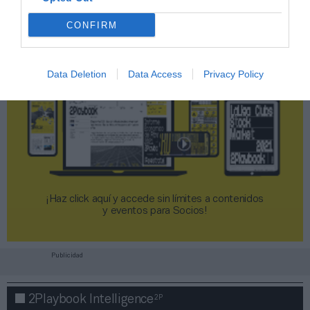
CONFIRM
Data Deletion
Data Access
Privacy Policy
¡Haz click aquí y accede sin límites a contenidos
y eventos para Socios!​​​​​​​
Publicidad
2P
2Playbook Intelligence