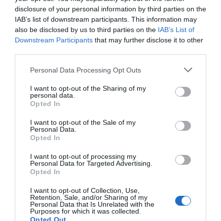
Mantente informado con las últimas noticias de actualidad.
disclosure of your personal information by third parties on the
ACTIVAR AHORA
IAB’s list of downstream participants. This information may
also be disclosed by us to third parties on the
IAB’s List of
Downstream Participants
that may further disclose it to other
third parties.
Compartir
Personal Data Processing Opt Outs
Imprimir
I want to opt-out of the Sharing of my
personal data.
Índex
2P
Opted In
I want to opt-out of the Sale of my
Planet Fitness
Personal Data.
Opted In
I want to opt-out of processing my
Personal Data for Targeted Advertising.
Publicidad
Opted In
I want to opt-out of Collection, Use,
Retention, Sale, and/or Sharing of my
2P
2Playbook Club
Personal Data that Is Unrelated with the
Purposes for which it was collected.
Opted Out