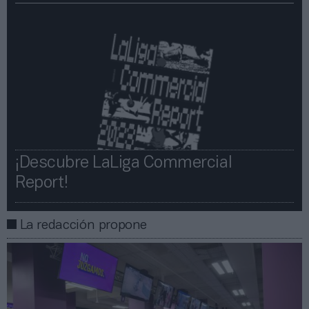
¡Descubre LaLiga Commercial
Report!​​
La redacción propone