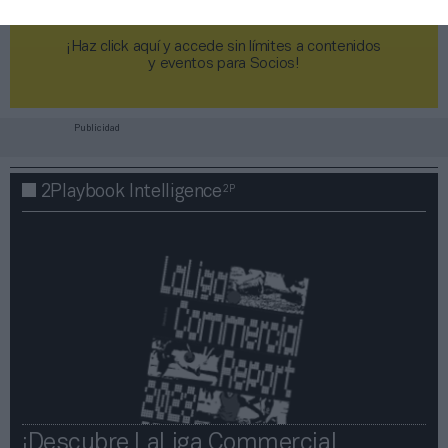
¡Haz click aquí y accede sin límites a contenidos
y eventos para Socios!​​​​​​​
Publicidad
2P
2Playbook Intelligence
¡Descubre LaLiga Commercial