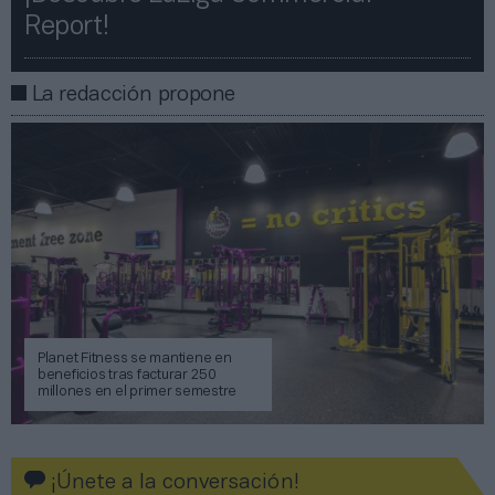
Report!​​
La redacción propone
Planet Fitness se mantiene en
beneficios tras facturar 250
millones en el primer semestre
¡Únete a la conversación!