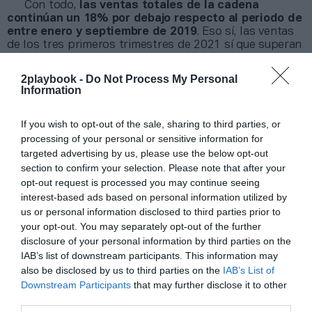
Con todo,
las ventas totales de la cadena
continúan un 18% por debajo respecto al periodo de
entre enero y septiembre de 2019
. Eso sí, las ventas
de los tres primeros trimestres de 2021 sí que superan
las de 2018. La cadena puso en marcha 41 centros
entre julio y septiembre, por lo que ya
opera 1.899
2playbook -
Do Not Process My Personal
instalaciones en Norteamérica
y da servicio a 14,1
Information
millones de clientes.
If you wish to opt-out of the sale, sharing to third parties, or
Añadir
2Playbook
como fuente preferida de Google
processing of your personal or sensitive information for
de forma gratuita
targeted advertising by us, please use the below opt-out
Mantente informado con las últimas noticias de actualidad.
section to confirm your selection. Please note that after your
ACTIVAR AHORA
opt-out request is processed you may continue seeing
interest-based ads based on personal information utilized by
us or personal information disclosed to third parties prior to
Compartir
your opt-out. You may separately opt-out of the further
disclosure of your personal information by third parties on the
Imprimir
IAB’s list of downstream participants. This information may
also be disclosed by us to third parties on the
IAB’s List of
Downstream Participants
that may further disclose it to other
Índex
2P
third parties.