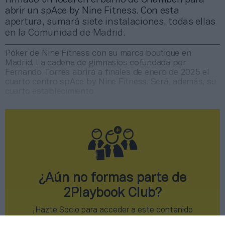
abrir un spAce by Nine Fitness. Con esta
apertura, sumará siete instalaciones, todas ellas
en la Comunidad de Madrid.
Póker de Nine Fitness con su marca boutique en
Madrid. La cadena de gimnasios cofundada por
Fernando Torres abrirá a finales de enero de 2025 el
cuarto centro spAce by Nine Fitness. Será, además, su
cuarto establecimiento
¿Aún no formas parte de
2Playbook Club?
¡Hazte Socio para acceder a este contenido
exclusivo!