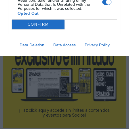
Retention, Sale, and/or Sharing of my
Personal Data that Is Unrelated with the
Purposes for which it was collected.
Opted Out
2P
2Playbook Club
CONFIRM
Data Deletion
Data Access
Privacy Policy
¡Haz click aquí y accede sin límites a contenidos
y eventos para Socios!​​​​​​​