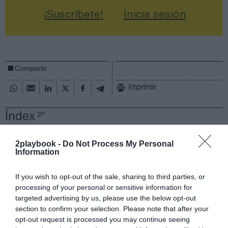
¡Suscríbete!
Inicia sesión
Compartir
Imprimir
Índex
2P
Operaciones corporativas
2playbook -
Do Not Process My Personal
Information
Basic-Fit
If you wish to opt-out of the sale, sharing to third parties, or
processing of your personal or sensitive information for
David Lloyd
targeted advertising by us, please use the below opt-out
section to confirm your selection. Please note that after your
Forus
opt-out request is processed you may continue seeing