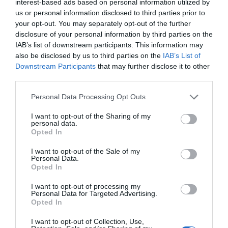
interest-based ads based on personal information utilized by
VivaGym
us or personal information disclosed to third parties prior to
your opt-out. You may separately opt-out of the further
disclosure of your personal information by third parties on the
Inacua
IAB’s list of downstream participants. This information may
also be disclosed by us to third parties on the
IAB’s List of
Sparta Sport Center
Downstream Participants
that may further disclose it to other
third parties.
Planet Fitness
Personal Data Processing Opt Outs
Paidesport Center
I want to opt-out of the Sharing of my
personal data.
Opted In
Altafit
I want to opt-out of the Sale of my
Nine Fitness
Personal Data.
Opted In
CDO Fitness - BPXport
I want to opt-out of processing my
Personal Data for Targeted Advertising.
Opted In
I want to opt-out of Collection, Use,
Publicidad