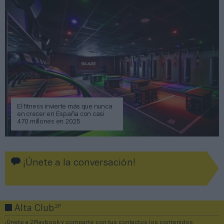
El fitness invierte más que nunca
en crecer en España con casi
470 millones en 2025
¡Únete a la conversación!
2P
Alta Club
¡Únete a 2Playbook y comparte con tus contactos los contenidos