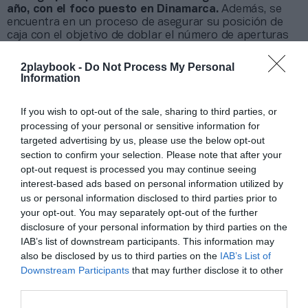
año, con el foco puesto en Dinamarca.
Además, se
encuentra en un proceso de asegurar su posición de
caja con el objetivo de doblar el número de aperturas
en 2023 y asegura que “nos mantenemos
cautelosamente positivos sobre el futuro a pesar del
2playbook -
Do Not Process My Personal
obvio escenario macroeconómico adverso”.
Information
Añadir
2Playbook
como fuente preferida de Google
If you wish to opt-out of the sale, sharing to third parties, or
de forma gratuita
processing of your personal or sensitive information for
Mantente informado con las últimas noticias de actualidad.
targeted advertising by us, please use the below opt-out
ACTIVAR AHORA
section to confirm your selection. Please note that after your
opt-out request is processed you may continue seeing
interest-based ads based on personal information utilized by
us or personal information disclosed to third parties prior to
Compartir
your opt-out. You may separately opt-out of the further
Imprimir
disclosure of your personal information by third parties on the
IAB’s list of downstream participants. This information may
also be disclosed by us to third parties on the
IAB’s List of
Índex
2P
Downstream Participants
that may further disclose it to other
third parties.
PureGym